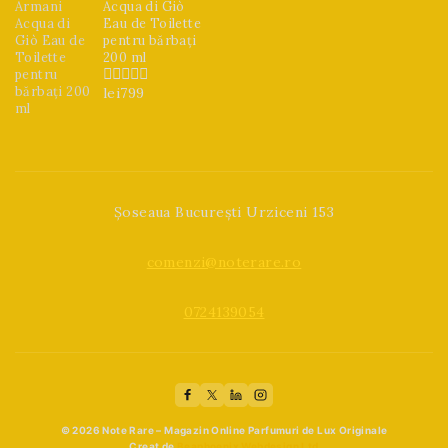
Acqua di Giò
Eau de Toilette
pentru bărbați
200 ml
lei
799
0
din
5
Șoseaua București Urziceni 153
comenzi@noterare.ro
0724139054
© 2026 Note Rare – Magazin Online Parfumuri de Lux Originale
Creat de
Beaphoenix Webdesign Ltd