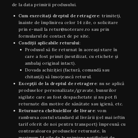
de la data primirii produsului.
Cum exercitați dreptul de retragere
: trimiteți,
înainte de împlinirea celor 14 zile, o solicitare
prin e-mail la retur@noterare.ro sau prin
formularul de contact de pe site.
Condiţii aplicabile returului
:
Produsul să fie returnat în aceeaşi stare în
care a fost primit (neutilizat, cu etichete și
ambalaj original intact).
Dovada achiziției (factură, comandă sau
chitanță) să însoțească returul.
Excepții de la dreptul de retragere
: nu se aplică
produselor personalizate/gravate, bunurilor
sigilate care au fost despachetate și nu pot fi
returnate din motive de sănătate sau igienă, etc.
Returnarea cheltuielilor de livrare
: vom
rambursa costul standard al livrării (cel mai ieftin
tarif oferit de noi pentru transport) împreună cu
contravaloarea produselor returnate, în
maximum 14 zile de la primirea notificării de