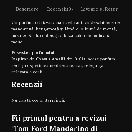
Descriere
Recenzii(0)
Livrare si Retur
Un parfum citric-aromatic vibrant, cu deschidere de
mandarină, bergamotă și lămâie
, o inimă de
mentă,
busuioc și flori albe
, și o bază caldă de
ambra și
mosc
.
Povestea parfumului:
Inspirat de
Coasta Amalfi din Italia
, acest parfum
redă prospețimea mediteraneană și eleganța
relaxată a verii.
Recenzii
Nu există comentarii încă.
Fii primul pentru a revizui
"Tom Ford Mandarino di