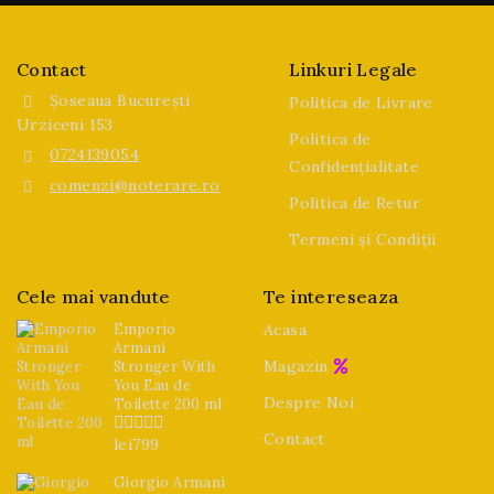
Contact
Linkuri Legale
Șoseaua București
Politica de Livrare
Urziceni 153
Politica de
0724139054
Confidențialitate
comenzi@noterare.ro
Politica de Retur
Termeni și Condiții
Cele mai vandute
Te intereseaza
Emporio
Acasa
Armani
Magazin
Stronger With
You Eau de
Despre Noi
Toilette 200 ml
Contact
lei
799
0
din
5
Giorgio Armani