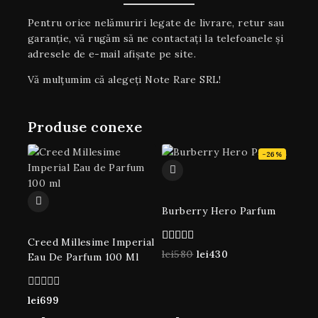
Pentru orice nelămuriri legate de livrare, retur sau
garanţie, vă rugăm să ne contactați la telefoanele și
adresele de e-mail afișate pe site.
Vă mulțumim că alegeți Note Rare SRL!
Produse conexe
-26%
Burberry Hero Parfum
Creed Millesime Imperial
4.00
lei
580
lei
430
Eau De Parfum 100 Ml
din 5
0
lei
699
din