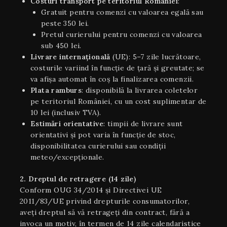
Costuri transport pe teritoriul României
:
Gratuit pentru comenzi cu valoarea egală sau
peste 350 lei.
Pretul curierului pentru comenzi cu valoarea
sub 450 lei.
Livrare internaţională
(UE): 5–7 zile lucrătoare,
costurile variind în funcție de țară și greutate; se
va afișa automat în coș la finalizarea comenzii.
Plata ramburs
: disponibilă la livrarea coletelor
pe teritoriul României, cu un cost suplimentar de
10 lei (inclusiv TVA).
Estimări orientative
: timpii de livrare sunt
orientativi şi pot varia în funcție de stoc,
disponibilitatea curierului sau condiții
meteo/excepționale.
2. Dreptul de retragere (14 zile)
Conform OUG 34/2014 și Directivei UE
2011/83/UE privind drepturile consumatorilor,
aveți dreptul să vă retrageți din contract, fără a
invoca un motiv, în termen de 14 zile calendaristice