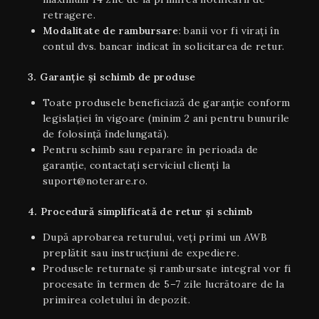
retragere.
Modalitate de rambursare
: banii vor fi virați în
contul dvs. bancar indicat în solicitarea de retur.
3. Garanție și schimb de produse
Toate produsele beneficiază de garanție conform
legislației în vigoare (minim 2 ani pentru bunurile
de folosință îndelungată).
Pentru schimb sau reparare în perioada de
garanție, contactați serviciul clienți la
suport@noterare.ro.
4. Procedură simplificată de retur și schimb
După aprobarea returului, veți primi un AWB
preplătit sau instrucțiuni de expediere.
Produsele returnate și rambursate integral vor fi
procesate în termen de 5–7 zile lucrătoare de la
primirea coletului în depozit.