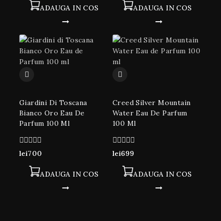
5
ADAUGA IN COS
ADAUGA IN COS
Giardini Di Toscana
Creed Silver Mountain
Bianco Oro Eau De
Water Eau De Parfum
Parfum 100 Ml
100 Ml
0
0
lei
700
lei
699
din
din
5
5
ADAUGA IN COS
ADAUGA IN COS