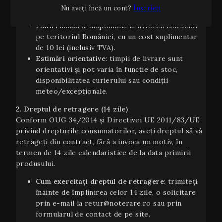
costurile variind în funcție de țară și greutate; se
Nu aveți încă un cont?
Înscrieți
va afișa automat în coș la finalizarea comenzii.
Plata ramburs
: disponibilă la livrarea coletelor
pe teritoriul României, cu un cost suplimentar
de 10 lei (inclusiv TVA).
Estimări orientative
: timpii de livrare sunt
orientativi şi pot varia în funcție de stoc,
disponibilitatea curierului sau condiții
meteo/excepționale.
2. Dreptul de retragere (14 zile)
Conform OUG 34/2014 și Directivei UE 2011/83/UE
privind drepturile consumatorilor, aveți dreptul să vă
retrageți din contract, fără a invoca un motiv, în
termen de 14 zile calendaristice de la data primirii
produsului.
Cum exercitați dreptul de retragere
: trimiteți,
înainte de împlinirea celor 14 zile, o solicitare
prin e-mail la retur@noterare.ro sau prin
formularul de contact de pe site.