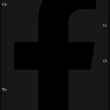
Cele mai vandute
Emporio Armani Stronger With You Eau de Toilette
200 ml
0
din 5
lei
799
Giorgio Armani Acqua di Giò Eau de Toilette pentru
bărbați 200 ml
0
din 5
lei
799
Te intereseaza
Acasa
Magazin