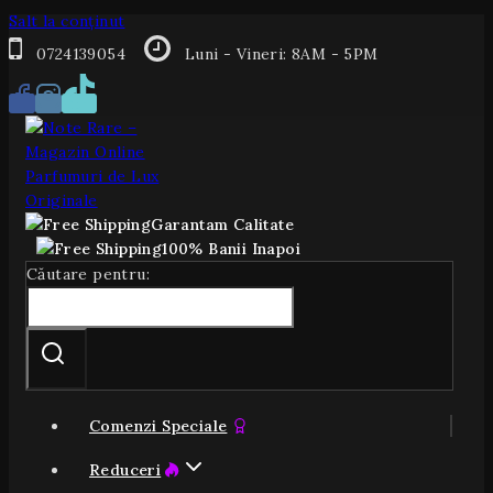
Salt la conținut
0724139054
Luni - Vineri: 8AM - 5PM
Garantam Calitate
100% Banii Inapoi
Căutare pentru:
Comenzi Speciale
Reduceri