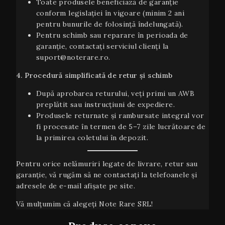
Toate produsele beneficiază de garanție
conform legislației în vigoare (minim 2 ani
pentru bunurile de folosință îndelungată).
Pentru schimb sau reparare în perioada de
garanție, contactați serviciul clienți la
suport@noterare.ro.
4. Procedură simplificată de retur și schimb
După aprobarea returului, veți primi un AWB
preplătit sau instrucțiuni de expediere.
Produsele returnate și rambursate integral vor
fi procesate în termen de 5–7 zile lucrătoare de
la primirea coletului în depozit.
Pentru orice nelămuriri legate de livrare, retur sau
garanţie, vă rugăm să ne contactați la telefoanele și
adresele de e-mail afișate pe site.
Vă mulțumim că alegeți Note Rare SRL!