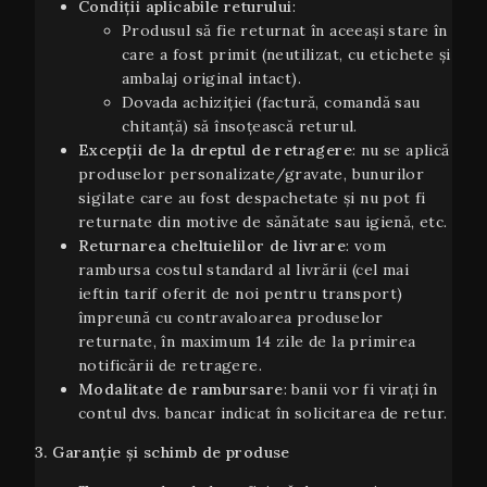
Condiţii aplicabile returului
:
Produsul să fie returnat în aceeaşi stare în
care a fost primit (neutilizat, cu etichete și
ambalaj original intact).
Dovada achiziției (factură, comandă sau
chitanță) să însoțească returul.
Excepții de la dreptul de retragere
: nu se aplică
produselor personalizate/gravate, bunurilor
sigilate care au fost despachetate și nu pot fi
returnate din motive de sănătate sau igienă, etc.
Returnarea cheltuielilor de livrare
: vom
rambursa costul standard al livrării (cel mai
ieftin tarif oferit de noi pentru transport)
împreună cu contravaloarea produselor
returnate, în maximum 14 zile de la primirea
notificării de retragere.
Modalitate de rambursare
: banii vor fi virați în
contul dvs. bancar indicat în solicitarea de retur.
3. Garanție și schimb de produse