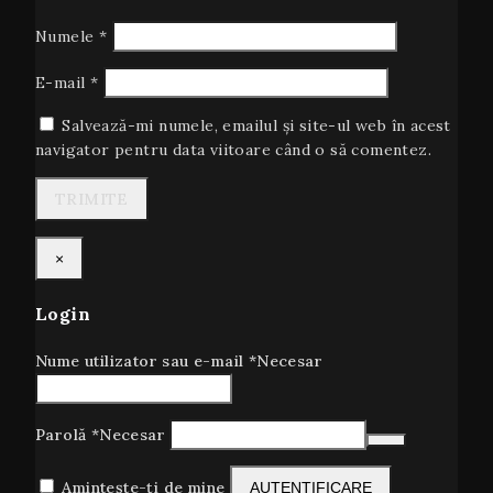
Numele
*
E-mail
*
Salvează-mi numele, emailul și site-ul web în acest
navigator pentru data viitoare când o să comentez.
×
Login
Nume utilizator sau e-mail
*
Necesar
Parolă
*
Necesar
Amintește-ți de mine
AUTENTIFICARE