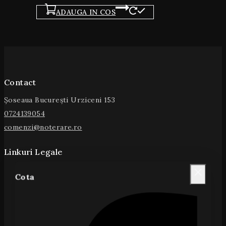
ADAUGA IN COS
Contact
Șoseaua București Urziceni 153
0724139054
comenzi@noterare.ro
Linkuri Legale
Politica de Livrare
Cota
Politica de Confidențialitate
Politica de Retur
Termeni și Condiții