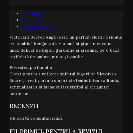
Descriere
Recenzii(0)
Livrare si Retur
Victoria’s Secret Angel este un parfum floral-oriental
ce combină
bergamotă, zmeură și piper roz
cu un
miez delicat de
bujor, gardenie și iasomie
, pe o bază
catifelată de
ambra, mosc și vanilie
.
Povestea parfumului:
Creat pentru a reflecta spiritul îngerilor Victoria’s
Secret, acest parfum surprinde
feminitatea radiantă,
senzualitatea și farmecul irezistibil al eleganței
moderne
.
RECENZII
Nu există comentarii încă.
FII PRIMUL PENTRU A REVIZUI