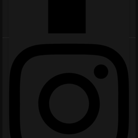
Despre Noi
Contact
Șoseaua București Urziceni 153
comenzi@noterare.ro
0724139054