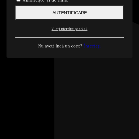
Amintește-ți de mine
AUTENTIFICARE
V-ați pierdut parola?
Nu aveți încă un cont?
Înscrieți