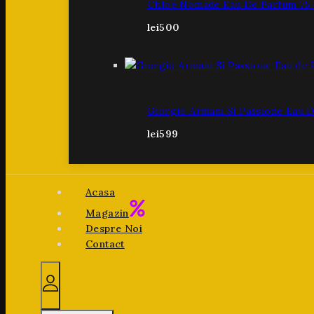
Chloé Nomade Eau De Parfum 75
lei
500
Giorgio Armani Sì Passione Eau 
lei
599
Acasa
Magazin
Despre Noi
Contact