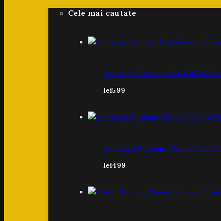
Cele mai cautate
Amouage Honour Man Eau De Par
lei
599
Amouage Figment Woman Eau De 
lei
499