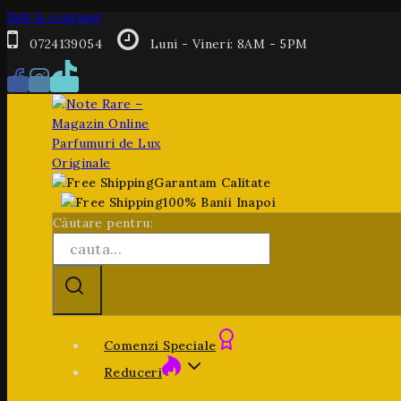
Salt la conținut
0724139054
Luni - Vineri: 8AM - 5PM
Garantam Calitate
100% Banii Inapoi
Căutare pentru:
Comenzi Speciale
Reduceri