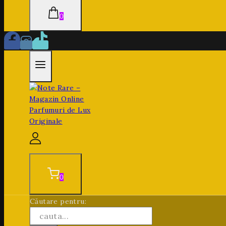
0
0
Căutare pentru: