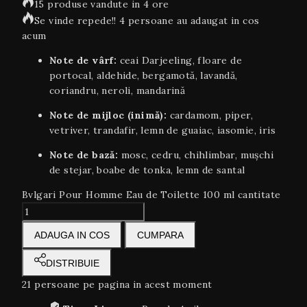
15 produse vandute in 4 ore
Se vinde repede!! 4 persoane au adaugat in cos
acum
Note de vârf:
ceai Darjeeling, floare de
portocal, aldehide, bergamotă, lavandă,
coriandru, neroli, mandarină
Note de mijloc (inimă):
cardamom, piper,
vetriver, trandafir, lemn de guaiac, iasomie, iris
Note de bază:
mosc, cedru, chihlimbar, mușchi
de stejar, boabe de tonka, lemn de santal
Bvlgari Pour Homme Eau de Toilette 100 ml cantitate
ADAUGA IN COS
CUMPARA
DISTRIBUIE
21
persoane pe pagina in acest moment