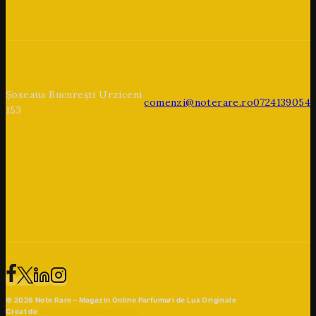
Șoseaua București Urziceni
comenzi@noterare.ro
0724139054
153
© 2026 Note Rare – Magazin Online Parfumuri de Lux Originale
Creat de
Beaphoenix Webdesign Ltd