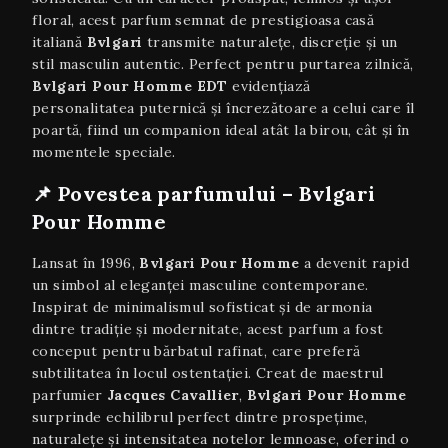
floral, acest parfum semnat de prestigioasa casă
italiană
Bvlgari
transmite naturalețe, discreție și un
stil masculin autentic. Perfect pentru purtarea zilnică,
Bvlgari Pour Homme EDT
evidențiază
personalitatea puternică și încrezătoare a celui care îl
poartă, fiind un companion ideal atât la birou, cât și în
momentele speciale.
📌
Povestea parfumului – Bvlgari
Pour Homme
Lansat în 1996,
Bvlgari Pour Homme
a devenit rapid
un simbol al eleganței masculine contemporane.
Inspirat de minimalismul sofisticat și de armonia
dintre tradiție și modernitate, acest parfum a fost
conceput pentru bărbatul rafinat, care preferă
subtilitatea în locul ostentației. Creat de maestrul
parfumier
Jacques Cavallier
,
Bvlgari Pour Homme
surprinde echilibrul perfect dintre prospețime,
naturalețe și intensitatea notelor lemnoase, oferind o