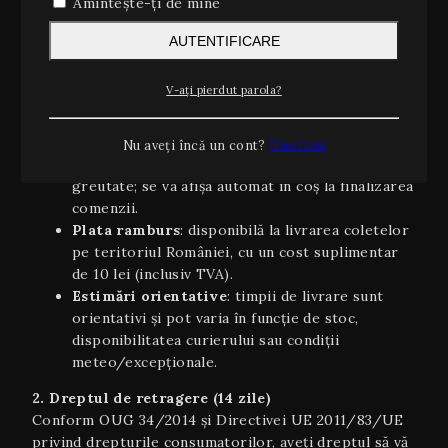
Amintește-ți de mine
curierului în maxim 24 de ore lucrătoare.
Costuri transport pe teritoriul României
:
AUTENTIFICARE
Gratuit pentru comenzi cu valoarea egală
sau peste 350 lei.
V-ați pierdut parola?
Pretul curierului pentru comenzi cu
valoarea sub 450 lei.
Livrare internaţională
(UE): 5–7 zile
Nu aveți încă un cont?
Înscrieți
lucrătoare, costurile variind în funcție de țară și
greutate; se va afișa automat în coș la finalizarea
comenzii.
Plata ramburs
: disponibilă la livrarea coletelor
pe teritoriul României, cu un cost suplimentar
de 10 lei (inclusiv TVA).
Estimări orientative
: timpii de livrare sunt
orientativi şi pot varia în funcție de stoc,
disponibilitatea curierului sau condiții
meteo/excepționale.
2. Dreptul de retragere (14 zile)
Conform OUG 34/2014 și Directivei UE 2011/83/UE
privind drepturile consumatorilor, aveți dreptul să vă