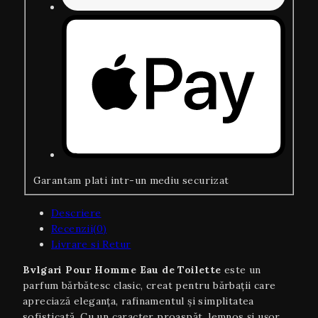
Garantam plati intr-un mediu securizat
Descriere
Recenzii(0)
Livrare si Retur
Bvlgari Pour Homme Eau de Toilette
este un
parfum bărbătesc clasic, creat pentru bărbații care
apreciază eleganța, rafinamentul și simplitatea
sofisticată. Cu un caracter proaspăt, lemnos și ușor