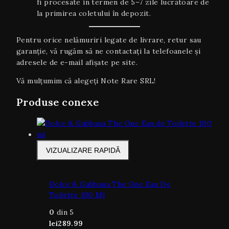
fi procesate în termen de 5–7 zile lucrătoare de
la primirea coletului în depozit.
Pentru orice nelămuriri legate de livrare, retur sau
garanţie, vă rugăm să ne contactați la telefoanele și
adresele de e-mail afișate pe site.
Vă mulțumim că alegeți Note Rare SRL!
Produse conexe
VIZUALIZARE RAPIDĂ
Dolce & Gabbana The One Eau De
Toilette 100 Ml
0
din 5
lei
289.99