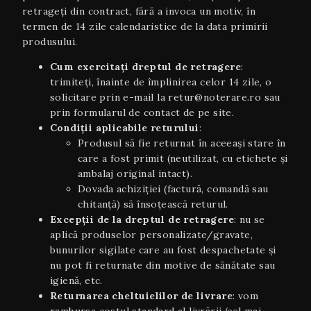
retrageți din contract, fără a invoca un motiv, în
termen de 14 zile calendaristice de la data primirii
produsului.
Cum exercitați dreptul de retragere
:
trimiteți, înainte de împlinirea celor 14 zile, o
solicitare prin e-mail la retur@noterare.ro sau
prin formularul de contact de pe site.
Condiţii aplicabile returului
:
Produsul să fie returnat în aceeaşi stare în
care a fost primit (neutilizat, cu etichete și
ambalaj original intact).
Dovada achiziției (factură, comandă sau
chitanță) să însoțească returul.
Excepții de la dreptul de retragere
: nu se
aplică produselor personalizate/gravate,
bunurilor sigilate care au fost despachetate și
nu pot fi returnate din motive de sănătate sau
igienă, etc.
Returnarea cheltuielilor de livrare
: vom