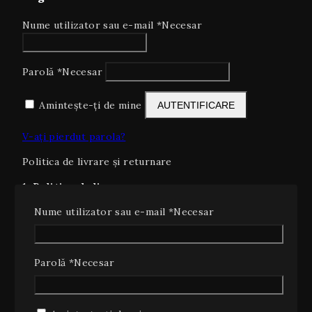
Nume utilizator sau e-mail
*
Necesar
Parolă
*
Necesar
Amintește-ți de mine
AUTENTIFICARE
V-ați pierdut parola?
Politica de livrare și returnare
1. Politica de livrare
La Note Rare SRL ne asumăm responsabilitatea
Nume utilizator sau e-mail
*
Necesar
pentru expedierea rapidă și sigură a comenzilor
dumneavoastră. Toate tarifele afișate includ TVA și se
aplică pe teritoriul României, cu excepția situaţiilor în
Parolă
*
Necesar
care se solicită livrare internaţională.
Termen de expediere
: comenzile plasate până
la ora 16:00, de luni până vineri, vor fi predate