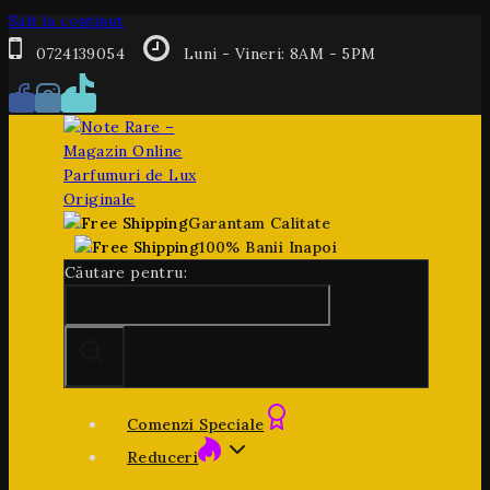
Salt la conținut
0724139054
Luni - Vineri: 8AM - 5PM
Garantam Calitate
100% Banii Inapoi
Căutare pentru:
Comenzi Speciale
Reduceri