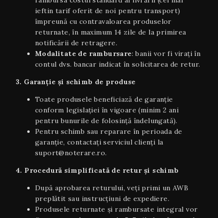
rambursa costul standard al livrării (cel mai
ieftin tarif oferit de noi pentru transport)
împreună cu contravaloarea produselor
returnate, în maximum 14 zile de la primirea
notificării de retragere.
Modalitate de rambursare
: banii vor fi virați în
contul dvs. bancar indicat în solicitarea de retur.
3. Garanție și schimb de produse
Toate produsele beneficiază de garanție
conform legislației în vigoare (minim 2 ani
pentru bunurile de folosință îndelungată).
Pentru schimb sau reparare în perioada de
garanție, contactați serviciul clienți la
suport@noterare.ro.
4. Procedură simplificată de retur și schimb
După aprobarea returului, veți primi un AWB
preplătit sau instrucțiuni de expediere.
Produsele returnate și rambursate integral vor