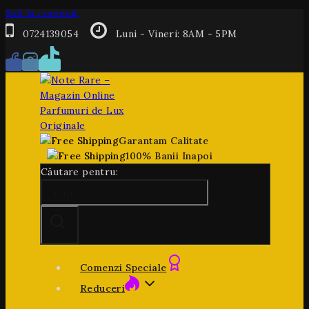
Salt la conținut
0724139054
Luni - Vineri: 8AM - 5PM
Garantam Calitate
100% Banii Inapoi
Căutare pentru:
Comenzi Speciale
Reduceri