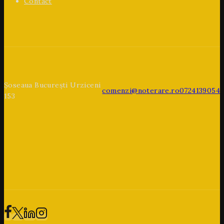
Contact
Șoseaua București Urziceni
comenzi@noterare.ro
0724139054
153