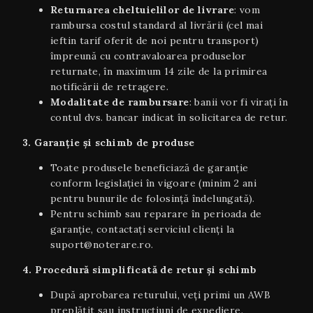
Returnarea cheltuielilor de livrare
: vom
rambursa costul standard al livrării (cel mai
ieftin tarif oferit de noi pentru transport)
împreună cu contravaloarea produselor
returnate, în maximum 14 zile de la primirea
notificării de retragere.
Modalitate de rambursare
: banii vor fi virați în
contul dvs. bancar indicat în solicitarea de retur.
3. Garanție și schimb de produse
Toate produsele beneficiază de garanție
conform legislației în vigoare (minim 2 ani
pentru bunurile de folosință îndelungată).
Pentru schimb sau reparare în perioada de
garanție, contactați serviciul clienți la
suport@noterare.ro.
4. Procedură simplificată de retur și schimb
După aprobarea returului, veți primi un AWB
preplătit sau instrucțiuni de expediere.