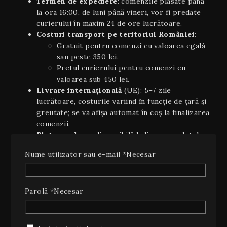
Termen de expediere
: comenzile plasate până
la ora 16:00, de luni până vineri, vor fi predate
curierului în maxim 24 de ore lucrătoare.
Costuri transport pe teritoriul României
:
Gratuit pentru comenzi cu valoarea egală
sau peste 350 lei.
Pretul curierului pentru comenzi cu
valoarea sub 450 lei.
Livrare internaţională
(UE): 5–7 zile
lucrătoare, costurile variind în funcție de țară și
greutate; se va afișa automat în coș la finalizarea
comenzii.
Plata ramburs
: disponibilă la livrarea coletelor
pe teritoriul României, cu un cost suplimentar
Nume utilizator sau e-mail
*
Necesar
de 10 lei (inclusiv TVA).
Estimări orientative
: timpii de livrare sunt
orientativi şi pot varia în funcție de stoc,
disponibilitatea curierului sau condiții
Parolă
*
Necesar
meteo/excepționale.
2. Dreptul de retragere (14 zile)