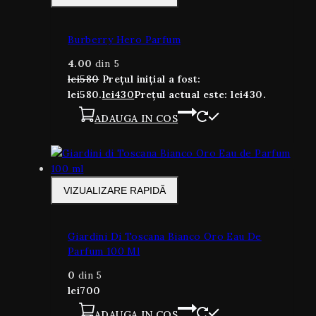
Burberry Hero Parfum
4.00
din 5
lei
580
Prețul inițial a fost:
lei580.
lei
430
Prețul actual este: lei430.
ADAUGA IN COS
VIZUALIZARE RAPIDĂ
Giardini Di Toscana Bianco Oro Eau De
Parfum 100 Ml
0
din 5
lei
700
ADAUGA IN COS