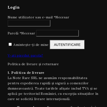
Login
Nume utilizator sau e-mail
*
Necesar
Parolă
*
Necesar
Amintește-ți de mine
AUTENTIFICARE
V-ați pierdut parola?
Politica de livrare și returnare
1. Politica de livrare
La Note Rare SRL ne asumăm responsabilitatea
pentru expedierea rapidă și sigură a comenzilor
dumneavoastră. Toate tarifele afișate includ TVA și se
aplică pe teritoriul României, cu excepția situaţiilor în
care se solicită livrare internaţională.