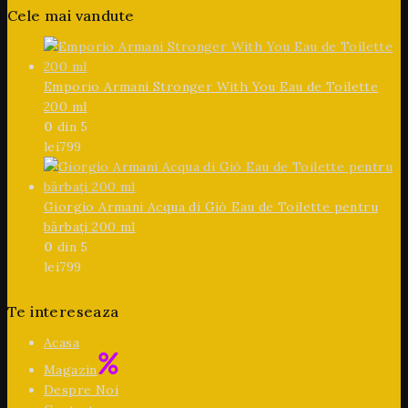
Cele mai vandute
Emporio Armani Stronger With You Eau de Toilette
200 ml
0
din 5
lei
799
Giorgio Armani Acqua di Giò Eau de Toilette pentru
bărbați 200 ml
0
din 5
lei
799
Te intereseaza
Acasa
Magazin
Despre Noi