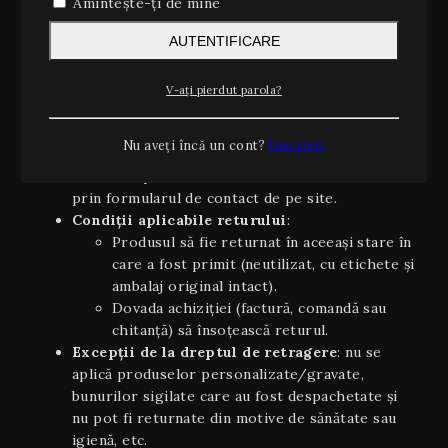
Amintește-ți de mine
Conform OUG 34/2014 și Directivei UE 2011/83/UE
privind drepturile consumatorilor, aveți dreptul să vă
AUTENTIFICARE
retrageți din contract, fără a invoca un motiv, în
termen de 14 zile calendaristice de la data primirii
V-ați pierdut parola?
produsului.
Cum exercitați dreptul de retragere
:
Nu aveți încă un cont?
Înscrieți
trimiteți, înainte de împlinirea celor 14 zile, o
solicitare prin e-mail la retur@noterare.ro sau
prin formularul de contact de pe site.
Condiţii aplicabile returului
:
Produsul să fie returnat în aceeaşi stare în
care a fost primit (neutilizat, cu etichete și
ambalaj original intact).
Dovada achiziției (factură, comandă sau
chitanță) să însoțească returul.
Excepții de la dreptul de retragere
: nu se
aplică produselor personalizate/gravate,
bunurilor sigilate care au fost despachetate și
nu pot fi returnate din motive de sănătate sau
igienă, etc.