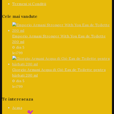
Termeni și Condiții
Cele mai vandute
Emporio Armani Stronger With You Eau de Toilette
200 ml
0
din 5
lei
799
Giorgio Armani Acqua di Giò Eau de Toilette pentru
bărbați 200 ml
0
din 5
lei
799
Te intereseaza
Acasa