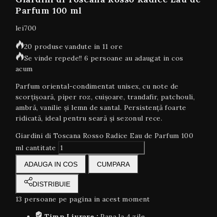
Parfum 100 ml
lei
700
20 produse vandute in 11 ore
Se vinde repede!! 6 persoane au adaugat in cos
acum
Parfum oriental-condimentat unisex, cu note de
scorțișoară, piper roz, cuișoare, trandafir, patchouli,
ambră, vanilie și lemn de santal. Persistență foarte
ridicată, ideal pentru seară și sezonul rece.
Giardini di Toscana Rosso Radice Eau de Parfum 100
ml cantitate
ADAUGA IN COS
CUMPARA
DISTRIBUIE
13
persoane pe pagina in acest moment
Timp Livrare :
Pana la 4 zile