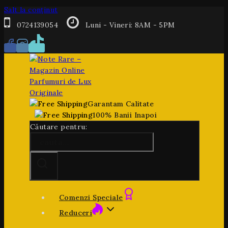
Salt la conținut
0724139054
Luni - Vineri: 8AM - 5PM
Garantam Calitate
100% Banii Inapoi
Căutare pentru:
Comenzi Speciale
Reduceri