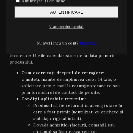
Amintește-ți de mine
orientativi şi pot varia în funcție de stoc,
disponibilitatea curierului sau condiții
AUTENTIFICARE
meteo/excepționale.
V-ați pierdut parola?
2. Dreptul de retragere (14 zile)
Conform OUG 34/2014 și Directivei UE 2011/83/UE
privind drepturile consumatorilor, aveți dreptul să vă
Nu aveți încă un cont?
Înscrieți
retrageți din contract, fără a invoca un motiv, în
termen de 14 zile calendaristice de la data primirii
produsului.
Cum exercitați dreptul de retragere
:
trimiteți, înainte de împlinirea celor 14 zile, o
solicitare prin e-mail la retur@noterare.ro sau
prin formularul de contact de pe site.
Condiţii aplicabile returului
:
Produsul să fie returnat în aceeaşi stare în
care a fost primit (neutilizat, cu etichete și
ambalaj original intact).
Dovada achiziției (factură, comandă sau
chitanță) să însoțească returul.