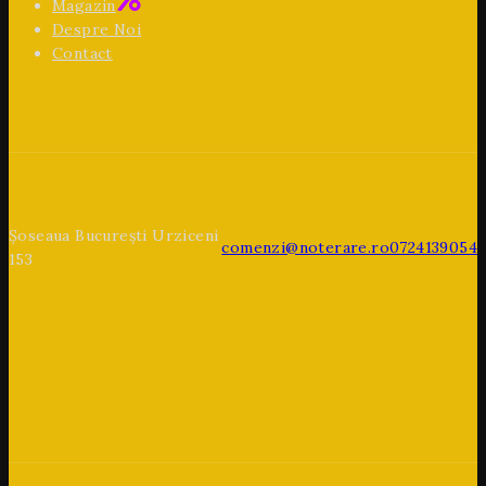
Magazin
Despre Noi
Contact
Șoseaua București Urziceni
comenzi@noterare.ro
0724139054
153