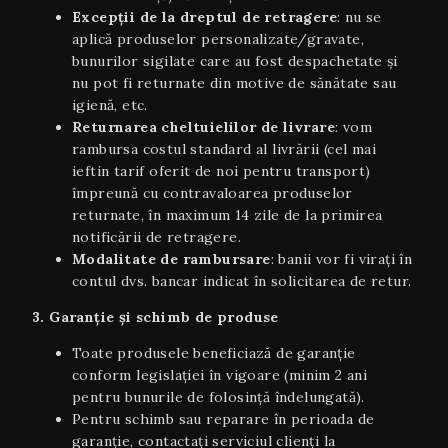
Excepții de la dreptul de retragere
: nu se
aplică produselor personalizate/gravate,
bunurilor sigilate care au fost despachetate și
nu pot fi returnate din motive de sănătate sau
igienă, etc.
Returnarea cheltuielilor de livrare
: vom
rambursa costul standard al livrării (cel mai
ieftin tarif oferit de noi pentru transport)
împreună cu contravaloarea produselor
returnate, în maximum 14 zile de la primirea
notificării de retragere.
Modalitate de rambursare
: banii vor fi virați în
contul dvs. bancar indicat în solicitarea de retur.
3. Garanție și schimb de produse
Toate produsele beneficiază de garanție
conform legislației în vigoare (minim 2 ani
pentru bunurile de folosință îndelungată).
Pentru schimb sau reparare în perioada de
garanție, contactați serviciul clienți la