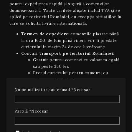
pentru expedierea rapidă și sigură a comenzilor
dumneavoastră. Toate tarifele afișate includ TVA și se
aplică pe teritoriul României, cu excepția situaţiilor în
care se solicită livrare internaţională.
Termen de expediere
: comenzile plasate până
la ora 16:00, de luni până vineri, vor fi predate
curierului în maxim 24 de ore lucrătoare.
Costuri transport pe teritoriul României
:
Gratuit pentru comenzi cu valoarea egală
sau peste 350 lei.
Pretul curierului pentru comenzi cu
valoarea sub 450 lei.
Livrare internaţională
(UE): 5–7 zile
Nume utilizator sau e-mail
*
Necesar
lucrătoare, costurile variind în funcție de țară și
greutate; se va afișa automat în coș la finalizarea
comenzii.
Parolă
*
Necesar
Plata ramburs
: disponibilă la livrarea coletelor
pe teritoriul României, cu un cost suplimentar
de 10 lei (inclusiv TVA).
Estimări orientative
: timpii de livrare sunt