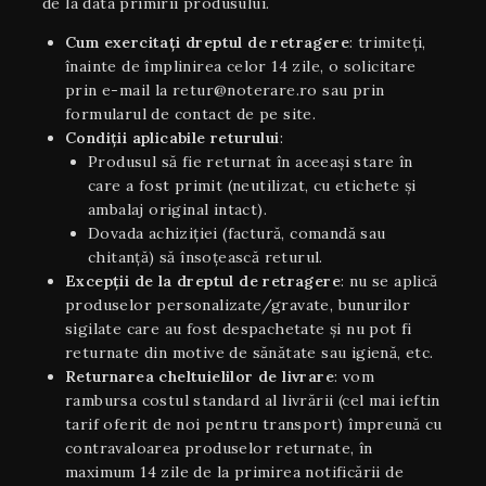
de la data primirii produsului.
Cum exercitați dreptul de retragere
: trimiteți,
înainte de împlinirea celor 14 zile, o solicitare
prin e-mail la retur@noterare.ro sau prin
formularul de contact de pe site.
Condiţii aplicabile returului
:
Produsul să fie returnat în aceeaşi stare în
care a fost primit (neutilizat, cu etichete și
ambalaj original intact).
Dovada achiziției (factură, comandă sau
chitanță) să însoțească returul.
Excepții de la dreptul de retragere
: nu se aplică
produselor personalizate/gravate, bunurilor
sigilate care au fost despachetate și nu pot fi
returnate din motive de sănătate sau igienă, etc.
Returnarea cheltuielilor de livrare
: vom
rambursa costul standard al livrării (cel mai ieftin
tarif oferit de noi pentru transport) împreună cu
contravaloarea produselor returnate, în
maximum 14 zile de la primirea notificării de