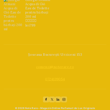
Acqua di Giò
Eau de Toilette
pentru bărbați
200 ml
lei
799
0
din
5
Șoseaua București Urziceni 153
comenzi@noterare.ro
0724139054
© 2026 Note Rare – Magazin Online Parfumuri de Lux Originale