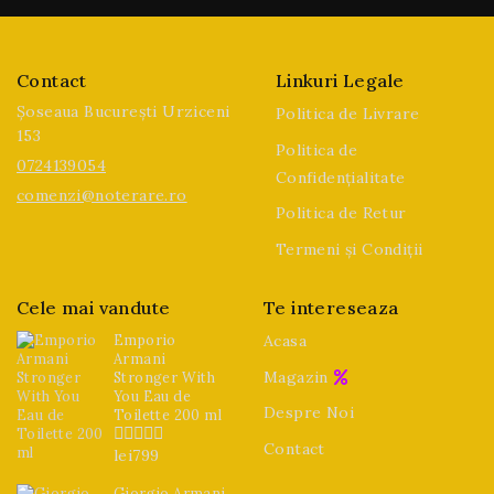
Contact
Linkuri Legale
Șoseaua București Urziceni
Politica de Livrare
153
Politica de
0724139054
Confidențialitate
comenzi@noterare.ro
Politica de Retur
Termeni și Condiții
Cele mai vandute
Te intereseaza
Emporio
Acasa
Armani
Magazin
Stronger With
You Eau de
Despre Noi
Toilette 200 ml
Contact
lei
799
0
din
5
Giorgio Armani