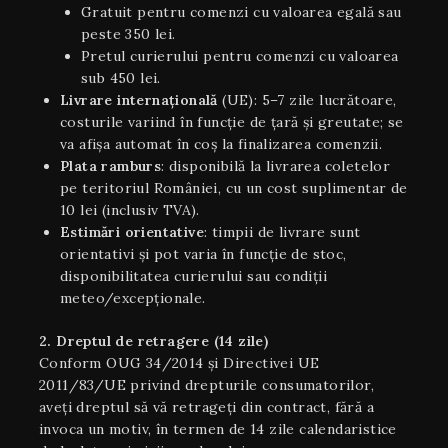
Gratuit pentru comenzi cu valoarea egală sau
peste 350 lei.
Pretul curierului pentru comenzi cu valoarea
sub 450 lei.
Livrare internaţională
(UE): 5–7 zile lucrătoare,
costurile variind în funcție de țară și greutate; se
va afișa automat în coș la finalizarea comenzii.
Plata ramburs
: disponibilă la livrarea coletelor
pe teritoriul României, cu un cost suplimentar de
10 lei (inclusiv TVA).
Estimări orientative
: timpii de livrare sunt
orientativi şi pot varia în funcție de stoc,
disponibilitatea curierului sau condiții
meteo/excepționale.
2. Dreptul de retragere (14 zile)
Conform OUG 34/2014 și Directivei UE
2011/83/UE privind drepturile consumatorilor,
aveți dreptul să vă retrageți din contract, fără a
invoca un motiv, în termen de 14 zile calendaristice