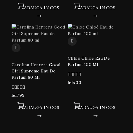
5
ADAUGA IN COS
ADAUGA IN COS
Chloé Chloé Eau De
Parfum 100 Ml
Carolina Herrera Good
Girl Supreme Eau De
Parfum 80 Ml
0
lei
500
din
5
0
lei
799
din
5
ADAUGA IN COS
ADAUGA IN COS