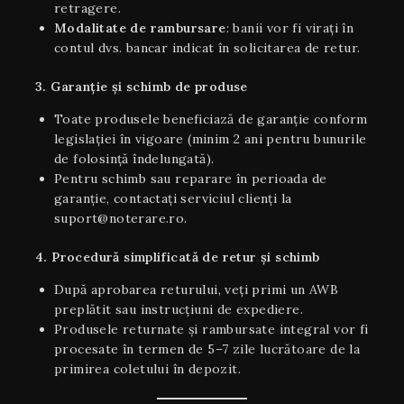
retragere.
Modalitate de rambursare
: banii vor fi virați în
contul dvs. bancar indicat în solicitarea de retur.
3. Garanție și schimb de produse
Toate produsele beneficiază de garanție conform
legislației în vigoare (minim 2 ani pentru bunurile
de folosință îndelungată).
Pentru schimb sau reparare în perioada de
garanție, contactați serviciul clienți la
suport@noterare.ro.
4. Procedură simplificată de retur și schimb
După aprobarea returului, veți primi un AWB
preplătit sau instrucțiuni de expediere.
Produsele returnate și rambursate integral vor fi
procesate în termen de 5–7 zile lucrătoare de la
primirea coletului în depozit.