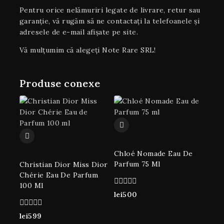
Pentru orice nelămuriri legate de livrare, retur sau
garanţie, vă rugăm să ne contactați la telefoanele și
adresele de e-mail afișate pe site.
Vă mulțumim că alegeți Note Rare SRL!
Produse conexe
Chloé Nomade Eau De
Parfum 75 Ml
Christian Dior Miss Dior
Chérie Eau De Parfum
100 Ml
0
lei
500
din
5
0
lei
599
din