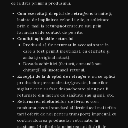
de la data primirii produsului.
Cum exercitați dreptul de retragere
: trimiteți,
înainte de împlinirea celor 14 zile, o solicitare
prin e-mail la retur@noterare.ro sau prin
formularul de contact de pe site.
Condiţii aplicabile returului
:
Produsul să fie returnat în aceeaşi stare în
care a fost primit (neutilizat, cu etichete și
ambalaj original intact).
Dovada achiziției (factură, comandă sau
chitanță) să însoțească returul.
Excepții de la dreptul de retragere
: nu se aplică
produselor personalizate/gravate, bunurilor
sigilate care au fost despachetate și nu pot fi
returnate din motive de sănătate sau igienă, etc.
Returnarea cheltuielilor de livrare
: vom
rambursa costul standard al livrării (cel mai ieftin
tarif oferit de noi pentru transport) împreună cu
contravaloarea produselor returnate, în
maximum 14 zile de la primirea notificării de