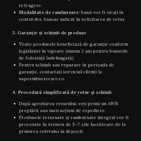
retragere.
Modalitate de rambursare
: banii vor fi virați în
contul dvs. bancar indicat în solicitarea de retur.
3. Garanție și schimb de produse
Toate produsele beneficiază de garanție conform
legislației în vigoare (minim 2 ani pentru bunurile
de folosință îndelungată).
Pentru schimb sau reparare în perioada de
garanție, contactați serviciul clienți la
suport@noterare.ro.
4. Procedură simplificată de retur și schimb
După aprobarea returului, veți primi un AWB
preplătit sau instrucțiuni de expediere.
Produsele returnate și rambursate integral vor fi
procesate în termen de 5–7 zile lucrătoare de la
primirea coletului în depozit.