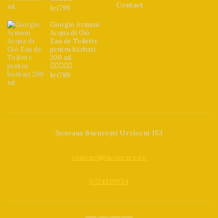
Contact
lei
799
0
din
5
Giorgio Armani
Acqua di Giò
Eau de Toilette
pentru bărbați
200 ml
lei
799
0
din
5
Șoseaua București Urziceni 153
comenzi@noterare.ro
0724139054