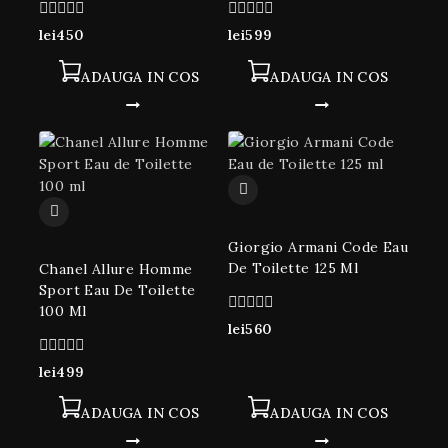
0
0
lei
450
lei
599
din
din
5
5
ADAUGA IN COS
ADAUGA IN COS
Giorgio Armani Code Eau
De Toilette 125 Ml
Chanel Allure Homme
Sport Eau De Toilette
100 Ml
0
lei
560
din
5
0
lei
499
din
5
ADAUGA IN COS
ADAUGA IN COS