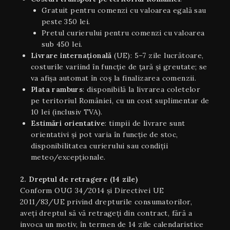
Gratuit pentru comenzi cu valoarea egală sau
peste 350 lei.
Pretul curierului pentru comenzi cu valoarea
sub 450 lei.
Livrare internaţională
(UE): 5–7 zile lucrătoare,
costurile variind în funcție de țară și greutate; se
va afișa automat în coș la finalizarea comenzii.
Plata ramburs
: disponibilă la livrarea coletelor
pe teritoriul României, cu un cost suplimentar de
10 lei (inclusiv TVA).
Estimări orientative
: timpii de livrare sunt
orientativi şi pot varia în funcție de stoc,
disponibilitatea curierului sau condiții
meteo/excepționale.
2. Dreptul de retragere (14 zile)
Conform OUG 34/2014 și Directivei UE
2011/83/UE privind drepturile consumatorilor,
aveți dreptul să vă retrageți din contract, fără a
invoca un motiv, în termen de 14 zile calendaristice