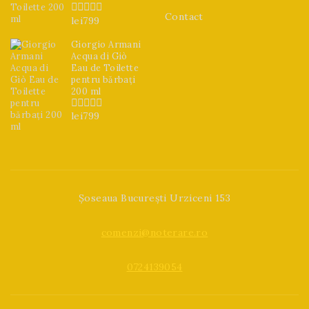
Contact
lei
799
0
din
5
Giorgio Armani
Acqua di Giò
Eau de Toilette
pentru bărbați
200 ml
lei
799
0
din
5
Șoseaua București Urziceni 153
comenzi@noterare.ro
0724139054