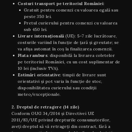
Costuri transport pe teritoriul României
:
Gratuit pentru comenzi cu valoarea egală sau
peste 350 lei.
Pretul curierului pentru comenzi cu valoarea
sub 450 lei.
Livrare internaţională
(UE): 5–7 zile lucrătoare,
costurile variind în funcție de țară și greutate; se
va afișa automat în coș la finalizarea comenzii.
Plata ramburs
: disponibilă la livrarea coletelor
pe teritoriul României, cu un cost suplimentar de
10 lei (inclusiv TVA).
Estimări orientative
: timpii de livrare sunt
orientativi şi pot varia în funcție de stoc,
disponibilitatea curierului sau condiții
meteo/excepționale.
2. Dreptul de retragere (14 zile)
Conform OUG 34/2014 și Directivei UE
2011/83/UE privind drepturile consumatorilor,
aveți dreptul să vă retrageți din contract, fără a