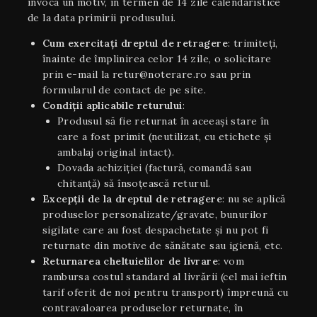
invoca un motiv, în termen de 14 zile calendaristice
de la data primirii produsului.
Cum exercitați dreptul de retragere
: trimiteți,
înainte de împlinirea celor 14 zile, o solicitare
prin e-mail la retur@noterare.ro sau prin
formularul de contact de pe site.
Condiţii aplicabile returului
:
Produsul să fie returnat în aceeaşi stare în
care a fost primit (neutilizat, cu etichete și
ambalaj original intact).
Dovada achiziției (factură, comandă sau
chitanță) să însoțească returul.
Excepții de la dreptul de retragere
: nu se aplică
produselor personalizate/gravate, bunurilor
sigilate care au fost despachetate și nu pot fi
returnate din motive de sănătate sau igienă, etc.
Returnarea cheltuielilor de livrare
: vom
rambursa costul standard al livrării (cel mai ieftin
tarif oferit de noi pentru transport) împreună cu
contravaloarea produselor returnate, în