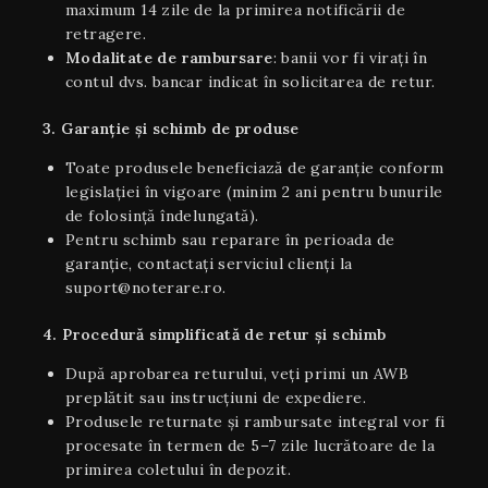
maximum 14 zile de la primirea notificării de
retragere.
Modalitate de rambursare
: banii vor fi virați în
contul dvs. bancar indicat în solicitarea de retur.
3. Garanție și schimb de produse
Toate produsele beneficiază de garanție conform
legislației în vigoare (minim 2 ani pentru bunurile
de folosință îndelungată).
Pentru schimb sau reparare în perioada de
garanție, contactați serviciul clienți la
suport@noterare.ro.
4. Procedură simplificată de retur și schimb
După aprobarea returului, veți primi un AWB
preplătit sau instrucțiuni de expediere.
Produsele returnate și rambursate integral vor fi
procesate în termen de 5–7 zile lucrătoare de la
primirea coletului în depozit.