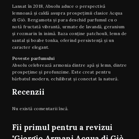
Lansat în 2018, Absolu aduce o perspectivă
lemnoasă și caldă asupra prospețimii clasice Acqua
di Giò. Bergamota și para deschid parfumul cu o
notă fructată vibrantă, urmate de lavandă, geranium
și rozmarin în inimă. Baza conține patchouli, lemn de
santal și boabe tonka, oferind persistență și un
caracter elegant.
Poveste parfumului
Absolu celebrează armonia dintre apă și lemn, dintre
prospețime și profunzime. Este creat pentru
bărbatul modern, echilibrat și conectat la natură.
Recenzii
Nu există comentarii încă.
Fii primul pentru a revizui
"Giorgio Armani Acqua di Giò