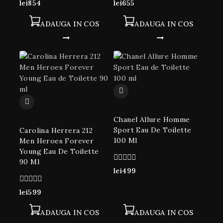
0
0
lei
854
lei
655
din
din
5
5
ADAUGA IN COS
ADAUGA IN COS
Chanel Allure Homme
Sport Eau De Toilette
Carolina Herrera 212
100 Ml
Men Heroes Forever
Young Eau De Toilette
90 Ml
0
lei
499
din
5
0
lei
599
din
5
ADAUGA IN COS
ADAUGA IN COS