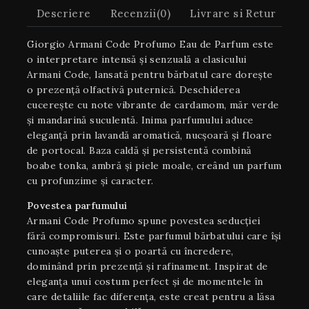
Descriere
Recenzii(0)
Livrare si Retur
Giorgio Armani Code Profumo Eau de Parfum este
o interpretare intensă și senzuală a clasicului
Armani Code, lansată pentru bărbatul care dorește
o prezență olfactivă puternică. Deschiderea
cucerește cu note vibrante de cardamom, măr verde
și mandarină suculentă. Inima parfumului aduce
eleganță prin lavandă aromatică, nucșoară și floare
de portocal. Baza caldă și persistentă combină
boabe tonka, ambră și piele moale, creând un parfum
cu profunzime și caracter.
Povestea parfumului
Armani Code Profumo spune povestea seducției
fără compromisuri. Este parfumul bărbatului care își
cunoaște puterea și o poartă cu încredere,
dominând prin prezență și rafinament. Inspirat de
eleganța unui costum perfect și de momentele în
care detaliile fac diferența, este creat pentru a lăsa