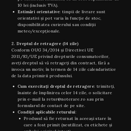
10 lei (inclusiv TVA).
Estimări orientative
: timpii de livrare sunt
orientativi şi pot varia în funcție de stoc,
disponibilitatea curierului sau condiții
meteo/excepționale.
2. Dreptul de retragere (14 zile)
Conform OUG 34/2014 și Directivei UE
2011/83/UE privind drepturile consumatorilor,
aveți dreptul să vă retrageți din contract, fără a
invoca un motiv, în termen de 14 zile calendaristice
de la data primirii produsului.
Cum exercitați dreptul de retragere
: trimiteți,
înainte de împlinirea celor 14 zile, o solicitare
prin e-mail la retur@noterare.ro sau prin
formularul de contact de pe site.
Condiţii aplicabile returului
:
Produsul să fie returnat în aceeaşi stare în
care a fost primit (neutilizat, cu etichete și