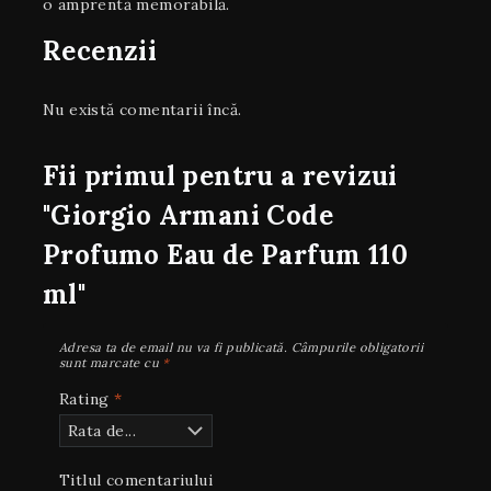
o amprentă memorabilă.
Recenzii
Nu există comentarii încă.
Fii primul pentru a revizui
"Giorgio Armani Code
Profumo Eau de Parfum 110
ml"
Adresa ta de email nu va fi publicată.
Câmpurile obligatorii
sunt marcate cu
*
Rating
*
Titlul comentariului