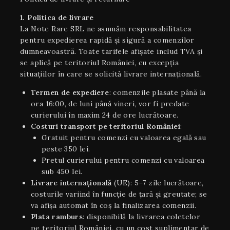
1. Politica de livrare
La Note Rare SRL ne asumăm responsabilitatea
pentru expedierea rapidă și sigură a comenzilor
dumneavoastră. Toate tarifele afișate includ TVA și
se aplică pe teritoriul României, cu excepția
situaţiilor în care se solicită livrare internaţională.
Termen de expediere
: comenzile plasate până la
ora 16:00, de luni până vineri, vor fi predate
curierului în maxim 24 de ore lucrătoare.
Costuri transport pe teritoriul României
:
Gratuit pentru comenzi cu valoarea egală sau
peste 350 lei.
Pretul curierului pentru comenzi cu valoarea
sub 450 lei.
Livrare internaţională
(UE): 5–7 zile lucrătoare,
costurile variind în funcție de țară și greutate; se
va afișa automat în coș la finalizarea comenzii.
Plata ramburs
: disponibilă la livrarea coletelor
pe teritoriul României, cu un cost suplimentar de