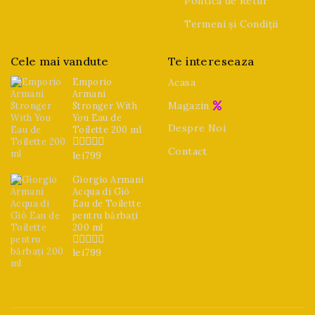
Politica de Retur
Termeni și Condiții
Cele mai vandute
Te intereseaza
Emporio
Acasa
Armani
Magazin
Stronger With
You Eau de
Despre Noi
Toilette 200 ml
Contact
lei
799
0
din
5
Giorgio Armani
Acqua di Giò
Eau de Toilette
pentru bărbați
200 ml
lei
799
0
din
5