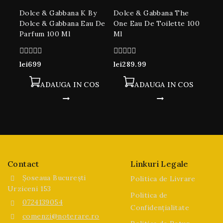
Dolce & Gabbana K By
Dolce & Gabbana The
Dolce & Gabbana Eau De
One Eau De Toilette 100
Parfum 100 Ml
Ml
0
0
lei
699
lei
289.99
din
din
5
5
ADAUGA IN COS
ADAUGA IN COS
Contact
Linkuri Legale
Șoseaua București
Politica de Livrare
Urziceni 153
Politica de
0724139054
Confidențialitate
comenzi@noterare.ro