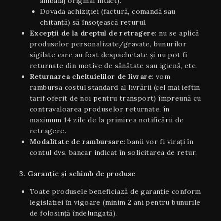
ambalaj original intact).
Dovada achiziției (factură, comandă sau
chitanță) să însoțească returul.
Excepții de la dreptul de retragere
: nu se aplică
produselor personalizate/gravate, bunurilor
sigilate care au fost despachetate și nu pot fi
returnate din motive de sănătate sau igienă, etc.
Returnarea cheltuielilor de livrare
: vom
rambursa costul standard al livrării (cel mai ieftin
tarif oferit de noi pentru transport) împreună cu
contravaloarea produselor returnate, în
maximum 14 zile de la primirea notificării de
retragere.
Modalitate de rambursare
: banii vor fi virați în
contul dvs. bancar indicat în solicitarea de retur.
3. Garanție și schimb de produse
Toate produsele beneficiază de garanție conform
legislației în vigoare (minim 2 ani pentru bunurile
de folosință îndelungată).