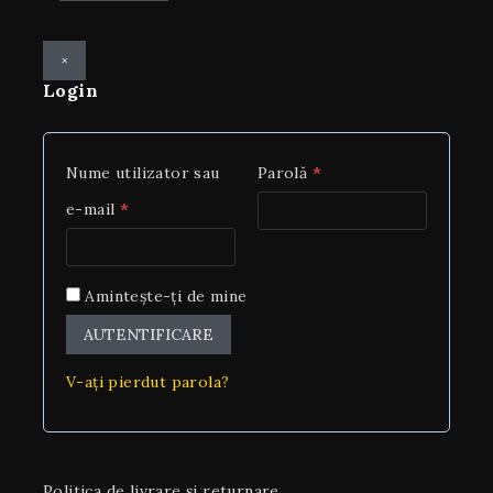
×
Login
Nume utilizator sau
Parolă
*
e-mail
*
Amintește-ți de mine
AUTENTIFICARE
V-ați pierdut parola?
Politica de livrare și returnare