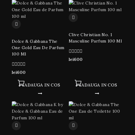
Clive Christian No. 1
Masculine Parfum 100 Ml
Dolce & Gabbana The
One Gold Eau De Parfum
100 Ml
0
lei
600
din
5
0
lei
600
din
5
ADAUGA IN COS
ADAUGA IN COS