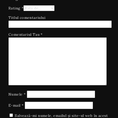
Rating
*
Titlul comentariului
Comentariul Tau
*
Numele
*
E-mail
*
Salvează-mi numele, emailul și site-ul web în acest