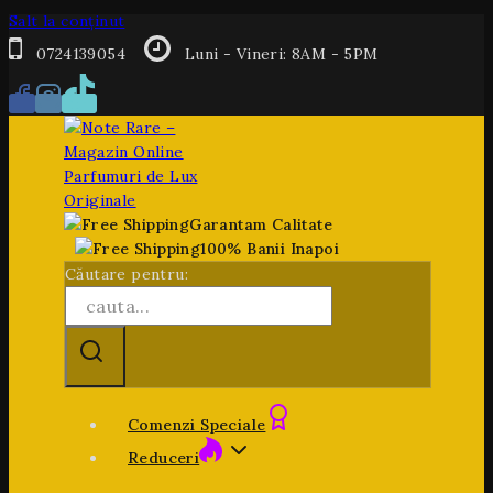
Salt la conținut
0724139054
Luni - Vineri: 8AM - 5PM
Garantam Calitate
100% Banii Inapoi
Căutare pentru:
Comenzi Speciale
Reduceri