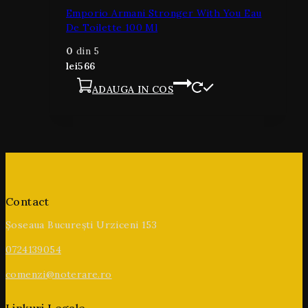
Emporio Armani Stronger With You Eau
De Toilette 100 Ml
0
din 5
lei
566
ADAUGA IN COS
Contact
Șoseaua București Urziceni 153
0724139054
comenzi@noterare.ro