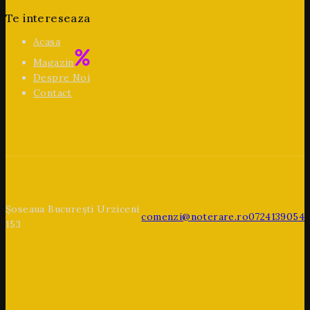
Te intereseaza
Acasa
Magazin
Despre Noi
Contact
Șoseaua București Urziceni
comenzi@noterare.ro
0724139054
153