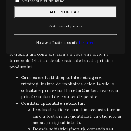
Amintește-ți de mine
Estimări orientative
: timpii de livrare sunt
orientativi şi pot varia în funcție de stoc,
AUTENTIFICARE
disponibilitatea curierului sau condiții
meteo/excepționale.
V-ați pierdut parola?
2. Dreptul de retragere (14 zile)
Conform OUG 34/2014 și Directivei UE 2011/83/UE
Nu aveți încă un cont?
Înscrieți
privind drepturile consumatorilor, aveți dreptul să vă
retrageți din contract, fără a invoca un motiv, în
termen de 14 zile calendaristice de la data primirii
produsului.
Cum exercitați dreptul de retragere
:
trimiteți, înainte de împlinirea celor 14 zile, o
solicitare prin e-mail la retur@noterare.ro sau
prin formularul de contact de pe site.
Condiţii aplicabile returului
:
Produsul să fie returnat în aceeaşi stare în
care a fost primit (neutilizat, cu etichete și
ambalaj original intact).
Dovada achiziției (factură, comandă sau