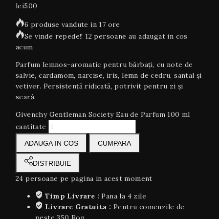
lei
500
6 produse vandute in 17 ore
Se vinde repede!! 12 persoane au adaugat in cos
acum
Parfum lemnos-aromatic pentru bărbați, cu note de
salvie, cardamom, narcise, iris, lemn de cedru, santal și
vetiver. Persistență ridicată, potrivit pentru zi și
seară.
Givenchy Gentleman Society Eau de Parfum 100 ml
cantitate
ADAUGA IN COS
CUMPARA
DISTRIBUIE
24
persoane pe pagina in acest moment
Timp Livrare :
Pana la 4 zile
Livrare Gratuita :
Pentru comenzile de
peste 350 Ron