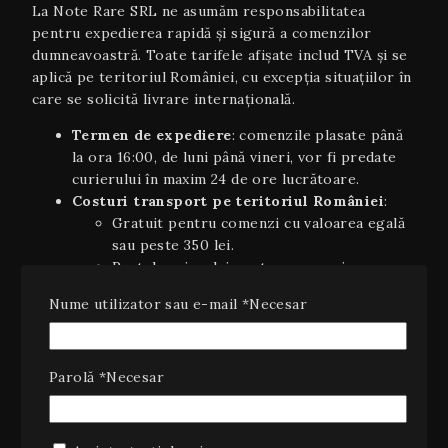
La Note Rare SRL ne asumăm responsabilitatea
pentru expedierea rapidă și sigură a comenzilor
dumneavoastră. Toate tarifele afișate includ TVA și se
aplică pe teritoriul României, cu excepția situaţiilor în
care se solicită livrare internaţională.
Termen de expediere
: comenzile plasate până
la ora 16:00, de luni până vineri, vor fi predate
curierului în maxim 24 de ore lucrătoare.
Costuri transport pe teritoriul României
:
Gratuit pentru comenzi cu valoarea egală
sau peste 350 lei.
Pretul curierului pentru comenzi cu
valoarea sub 450 lei.
Nume utilizator sau e-mail
*
Necesar
Livrare internaţională
(UE): 5–7 zile
lucrătoare, costurile variind în funcție de țară și
greutate; se va afișa automat în coș la finalizarea
comenzii.
Parolă
*
Necesar
Plata ramburs
: disponibilă la livrarea coletelor
pe teritoriul României, cu un cost suplimentar
de 10 lei (inclusiv TVA).