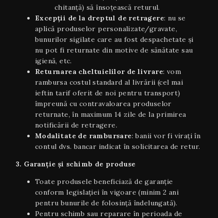
chitanță) să însoțească returul.
Excepții de la dreptul de retragere
: nu se
aplică produselor personalizate/gravate,
bunurilor sigilate care au fost despachetate și
nu pot fi returnate din motive de sănătate sau
igienă, etc.
Returnarea cheltuielilor de livrare
: vom
rambursa costul standard al livrării (cel mai
ieftin tarif oferit de noi pentru transport)
împreună cu contravaloarea produselor
returnate, în maximum 14 zile de la primirea
notificării de retragere.
Modalitate de rambursare
: banii vor fi virați în
contul dvs. bancar indicat în solicitarea de retur.
3. Garanție și schimb de produse
Toate produsele beneficiază de garanție
conform legislației în vigoare (minim 2 ani
pentru bunurile de folosință îndelungată).
Pentru schimb sau reparare în perioada de