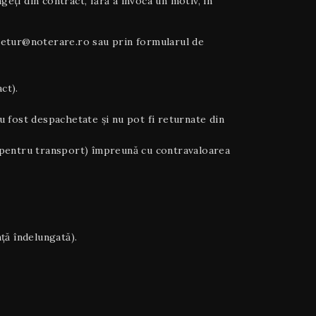
ți din contract, fără a invoca un motiv, în
la retur@noterare.ro sau prin formularul de
ct).
u fost despachetate și nu pot fi returnate din
noi pentru transport) împreună cu contravaloarea
ță îndelungată).