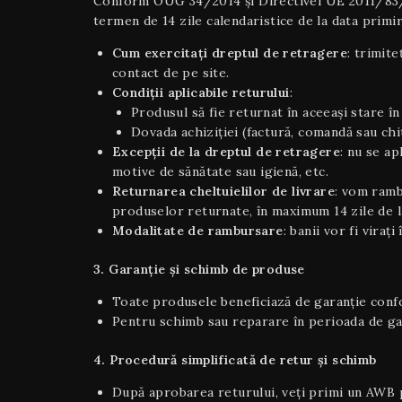
Conform OUG 34/2014 și Directivei UE 2011/83/UE 
termen de 14 zile calendaristice de la data primir
Cum exercitați dreptul de retragere
: trimite
contact de pe site.
Condiţii aplicabile returului
:
Produsul să fie returnat în aceeaşi stare în 
Dovada achiziției (factură, comandă sau chi
Excepții de la dreptul de retragere
: nu se a
motive de sănătate sau igienă, etc.
Returnarea cheltuielilor de livrare
: vom ramb
produselor returnate, în maximum 14 zile de la
Modalitate de rambursare
: banii vor fi viraț
3. Garanție și schimb de produse
Toate produsele beneficiază de garanție confor
Pentru schimb sau reparare în perioada de gara
4. Procedură simplificată de retur și schimb
După aprobarea returului, veți primi un AWB p