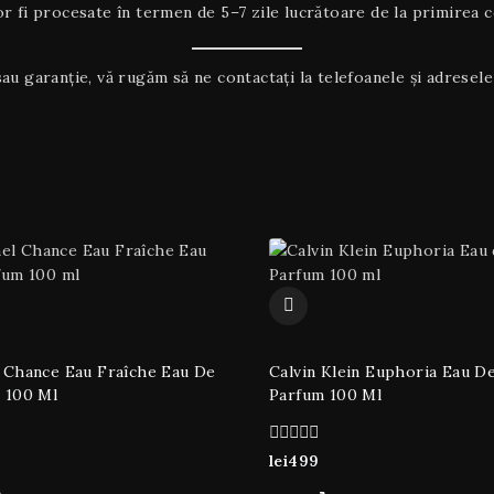
 fi procesate în termen de 5–7 zile lucrătoare de la primirea co
au garanţie, vă rugăm să ne contactați la telefoanele și adresele 
 Chance Eau Fraîche Eau De
Calvin Klein Euphoria Eau D
 100 Ml
Parfum 100 Ml
0
lei
499
din
5