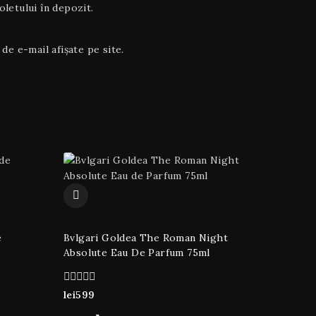
letului în depozit.
de e-mail afișate pe site.
e
Bvlgari Goldea The Roman Night
Absolute Eau De Parfum 75ml
0
lei
599
din
5