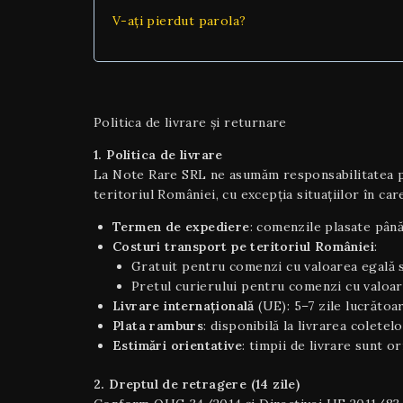
V-ați pierdut parola?
Politica de livrare și returnare
1. Politica de livrare
La Note Rare SRL ne asumăm responsabilitatea pen
teritoriul României, cu excepția situaţiilor în care
Termen de expediere
: comenzile plasate până
Costuri transport pe teritoriul României
:
Gratuit pentru comenzi cu valoarea egală s
Pretul curierului pentru comenzi cu valoar
Livrare internaţională
(UE): 5–7 zile lucrătoar
Plata ramburs
: disponibilă la livrarea coletel
Estimări orientative
: timpii de livrare sunt o
2. Dreptul de retragere (14 zile)