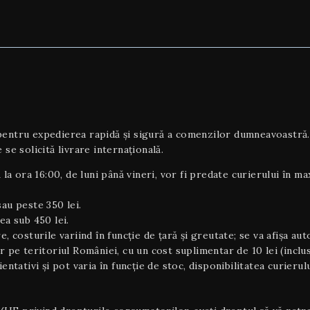
tru expedierea rapidă și sigură a comenzilor dumneavoastră. To
 se solicită livrare internaţională.
 la ora 16:00, de luni până vineri, vor fi predate curierului în m
au peste 350 lei.
ea sub 450 lei.
e, costurile variind în funcție de țară și greutate; se va afișa au
or pe teritoriul României, cu un cost suplimentar de 10 lei (inclu
rientativi şi pot varia în funcție de stoc, disponibilitatea curier