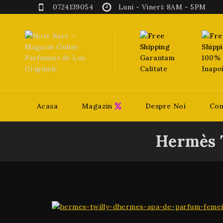
0724139054
Luni - Vineri: 8AM - 5PM
Garantam
100% 
Calitate
Inapo
Acasa
Magazin
Despre Noi
Con
Hermès 