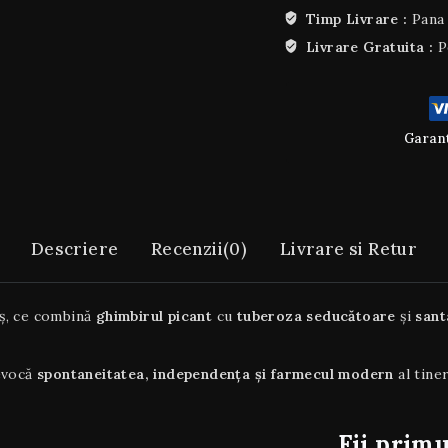
Timp Livrare :
Pana 
Livrare Gratuita :
P
Garant
Descriere
Recenzii(0)
Livrare si Retur
uș, ce combină
ghimbirul picant
cu
tuberoza seducătoare
și
sant
 evocă
spontaneitatea, independența și farmecul modern
al tiner
Fii prim