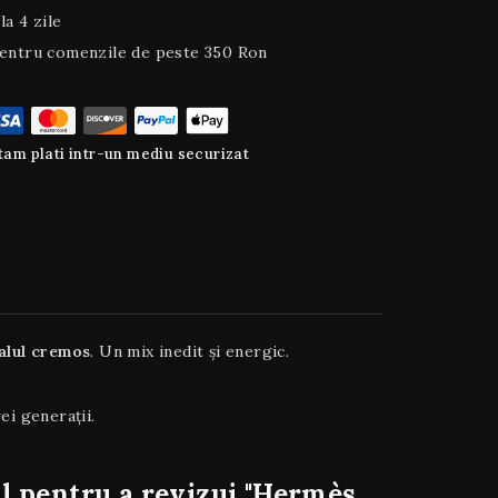
la 4 zile
entru comenzile de peste 350 Ron
am plati intr-un mediu securizat
alul cremos
. Un mix inedit și energic.
ei generații.
ul pentru a revizui "Hermès