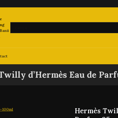
Banii
i
tact
Twilly d’Hermès Eau de Parf
Hermès Twil