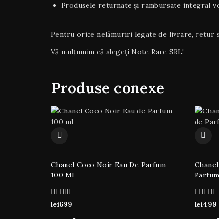
Produsele returnate și rambursate integral vor
Pentru orice nelămuriri legate de livrare, retur s
Vă mulțumim că alegeți Note Rare SRL!
Produse conexe
Chanel Coco Noir Eau De Parfum
Chanel
100 Ml
Parfum
0
0
lei
699
lei
499
din
din
5
5