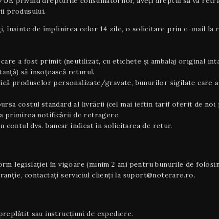
privind drepturile consumatorilor, aveți dreptul să vă retrage
ii produsului.
ți, înainte de împlinirea celor 14 zile, o solicitare prin e-mail 
care a fost primit (neutilizat, cu etichete și ambalaj original inta
tanță) să însoțească returul.
plică produselor personalizate/gravate, bunurilor sigilate care a
ursa costul standard al livrării (cel mai ieftin tarif oferit de 
 primirea notificării de retragere.
i în contul dvs. bancar indicat în solicitarea de retur.
m legislației în vigoare (minim 2 ani pentru bunurile de folosin
nție, contactați serviciul clienți la suport@noterare.ro.
replătit sau instrucțiuni de expediere.