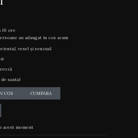
l
 16 ore
persoane au adaugat in cos acum
iental, vesel și senzual.
ir
eroză
de santal
N COS
CUMPARA
n acest moment