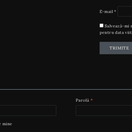
E-mail
*
Salvează-mi n
pentru data vii
Parolă
*
e mine