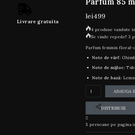
Parfum 85 m
lei
499
Livrare gratuita
4 produse vandute in
Se vinde repede!! 3 
Parfum feminin floral-or
Note de vârf:
Ghimb
Note de mijloc:
Tub
Note de bază:
Lemn 
ADAUGA I
DISTRIBUIE
5
persoane pe pagina i