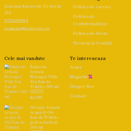
Șoseaua București Urziceni
Politica de Livrare
153
Politica de
0724139054
Confidențialitate
comenzi@noterare.ro
Politica de Retur
Termeni și Condiții
Cele mai vandute
Te intereseaza
Emporio
Acasa
Armani
Magazin
Stronger With
You Eau de
Despre Noi
Toilette 200 ml
Contact
lei
799
0
din
5
Giorgio Armani
Acqua di Giò
Eau de Toilette
pentru bărbați
200 ml