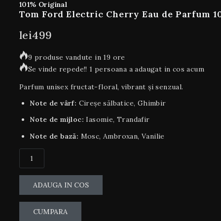
101% Original
Tom Ford Electric Cherry Eau de Parfum 1
lei
499
9 produse vandute in 19 ore
Se vinde repede!! 1 persoana a adaugat in cos acum
Parfum unisex fructat-floral, vibrant și senzual.
Note de vârf:
Cireșe sălbatice, Ghimbir
Note de mijloc:
Iasomie, Trandafir
Note de bază:
Mosc, Ambroxan, Vanilie
ADAUGA IN COS
CUMPARA