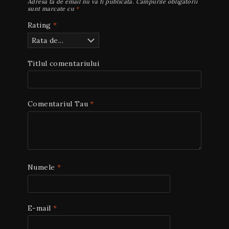
Adresa ta de email nu va fi publicată.
Câmpurile obligatorii
sunt marcate cu
*
Rating
*
Titlul comentariului
Comentariul Tau
*
Numele
*
E-mail
*