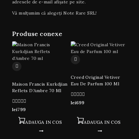
adresele de e-mail afișate pe site.
Vă mulțumim că alegeți Note Rare SRL!
Produse conexe
Creed Original Vetiver
Eau De Parfum 100 Ml
Maison Francis Kurkdjian
Reflets D’Ambre 70 Ml
0
lei
699
din
0
lei
799
5
din
5
ADAUGA IN COS
ADAUGA IN COS