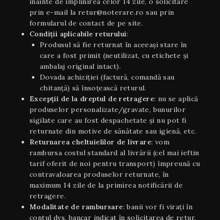
înainte de împlinirea celor 14 zile, o solicitare
prin e-mail la retur@noterare.ro sau prin
formularul de contact de pe site.
Condiţii aplicabile returului
:
Produsul să fie returnat în aceeaşi stare în
care a fost primit (neutilizat, cu etichete și
ambalaj original intact).
Dovada achiziției (factură, comandă sau
chitanță) să însoțească returul.
Excepții de la dreptul de retragere
: nu se aplică
produselor personalizate/gravate, bunurilor
sigilate care au fost despachetate și nu pot fi
returnate din motive de sănătate sau igienă, etc.
Returnarea cheltuielilor de livrare
: vom
rambursa costul standard al livrării (cel mai ieftin
tarif oferit de noi pentru transport) împreună cu
contravaloarea produselor returnate, în
maximum 14 zile de la primirea notificării de
retragere.
Modalitate de rambursare
: banii vor fi virați în
contul dvs. bancar indicat în solicitarea de retur.