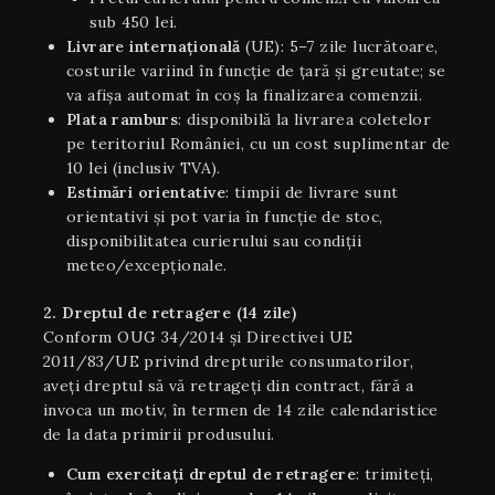
sub 450 lei.
Livrare internaţională
(UE): 5–7 zile lucrătoare,
costurile variind în funcție de țară și greutate; se
va afișa automat în coș la finalizarea comenzii.
Plata ramburs
: disponibilă la livrarea coletelor
pe teritoriul României, cu un cost suplimentar de
10 lei (inclusiv TVA).
Estimări orientative
: timpii de livrare sunt
orientativi şi pot varia în funcție de stoc,
disponibilitatea curierului sau condiții
meteo/excepționale.
2. Dreptul de retragere (14 zile)
Conform OUG 34/2014 și Directivei UE
2011/83/UE privind drepturile consumatorilor,
aveți dreptul să vă retrageți din contract, fără a
invoca un motiv, în termen de 14 zile calendaristice
de la data primirii produsului.
Cum exercitați dreptul de retragere
: trimiteți,