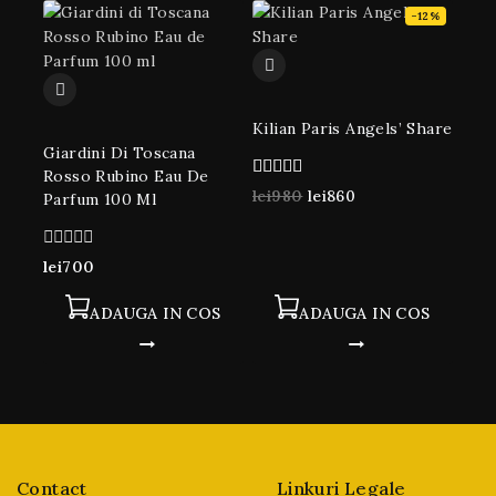
-12%
Kilian Paris Angels’ Share
Giardini Di Toscana
Rosso Rubino Eau De
4.00
lei
980
lei
860
Parfum 100 Ml
din 5
0
lei
700
din
5
ADAUGA IN COS
ADAUGA IN COS
Contact
Linkuri Legale