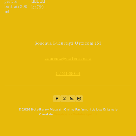
lei
799
0
din
5
Șoseaua București Urziceni 153
comenzi@noterare.ro
0724139054
© 2026 Note Rare – Magazin Online Parfumuri de Lux Originale
Creat de
Beaphoenix Webdesign Ltd