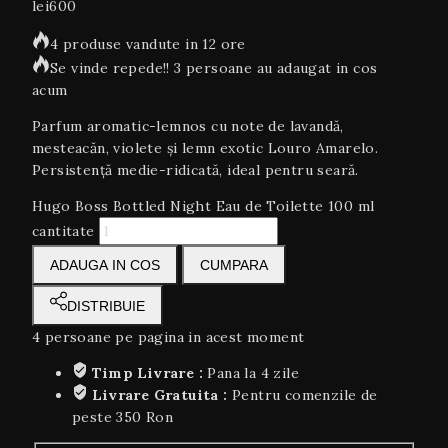
lei
600
4 produse vandute in 12 ore
Se vinde repede!! 3 persoane au adaugat in cos
acum
Parfum aromatic-lemnos cu note de lavandă,
mesteacăn, violete și lemn exotic Louro Amarelo.
Persistență medie-ridicată, ideal pentru seară.
Hugo Boss Bottled Night Eau de Toilette 100 ml
cantitate
ADAUGA IN COS
CUMPARA
DISTRIBUIE
4
persoane pe pagina in acest moment
Timp Livrare :
Pana la 4 zile
Livrare Gratuita :
Pentru comenzile de
peste 350 Ron