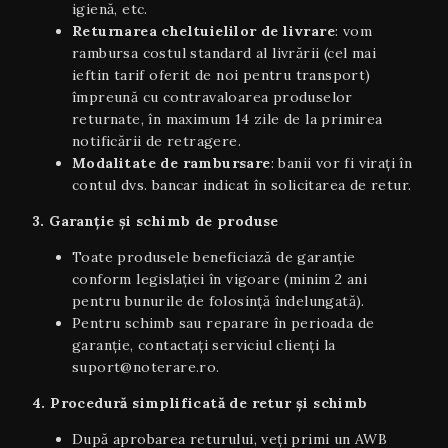
igienă, etc.
Returnarea cheltuielilor de livrare
: vom
rambursa costul standard al livrării (cel mai
ieftin tarif oferit de noi pentru transport)
împreună cu contravaloarea produselor
returnate, în maximum 14 zile de la primirea
notificării de retragere.
Modalitate de rambursare
: banii vor fi virați în
contul dvs. bancar indicat în solicitarea de retur.
3. Garanție și schimb de produse
Toate produsele beneficiază de garanție
conform legislației în vigoare (minim 2 ani
pentru bunurile de folosință îndelungată).
Pentru schimb sau reparare în perioada de
garanție, contactați serviciul clienți la
suport@noterare.ro.
4. Procedură simplificată de retur și schimb
După aprobarea returului, veți primi un AWB