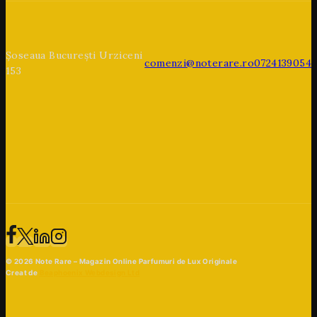
Șoseaua București Urziceni
comenzi@noterare.ro
0724139054
153
© 2026 Note Rare – Magazin Online Parfumuri de Lux Originale
Creat de
Beaphoenix Webdesign Ltd