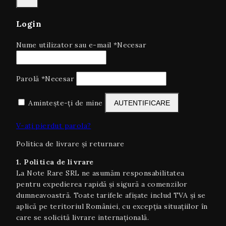
Login
Nume utilizator sau e-mail
*
Necesar
Parolă
*
Necesar
Amintește-ți de mine
AUTENTIFICARE
V-ați pierdut parola?
Politica de livrare și returnare
1. Politica de livrare
La Note Rare SRL ne asumăm responsabilitatea
pentru expedierea rapidă și sigură a comenzilor
dumneavoastră. Toate tarifele afișate includ TVA și se
aplică pe teritoriul României, cu excepția situaţiilor în
care se solicită livrare internaţională.