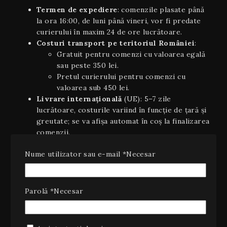
Termen de expediere
: comenzile plasate până
la ora 16:00, de luni până vineri, vor fi predate
curierului în maxim 24 de ore lucrătoare.
Costuri transport pe teritoriul României
:
Gratuit pentru comenzi cu valoarea egală
sau peste 350 lei.
Pretul curierului pentru comenzi cu
valoarea sub 450 lei.
Livrare internaţională
(UE): 5–7 zile
lucrătoare, costurile variind în funcție de țară și
greutate; se va afișa automat în coș la finalizarea
comenzii.
Plata ramburs
: disponibilă la livrarea coletelor
Nume utilizator sau e-mail
*
Necesar
pe teritoriul României, cu un cost suplimentar
de 10 lei (inclusiv TVA).
Estimări orientative
: timpii de livrare sunt
orientativi şi pot varia în funcție de stoc,
Parolă
*
Necesar
disponibilitatea curierului sau condiții
meteo/excepționale.