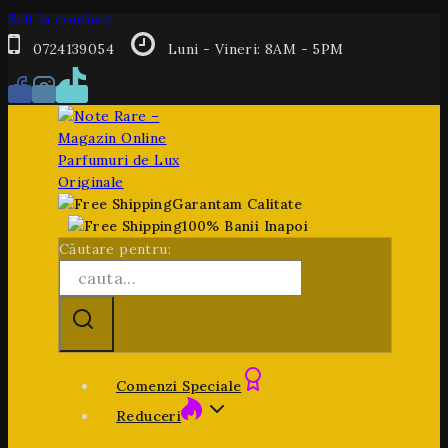
Salt la conținut
0724139054
Luni - Vineri: 8AM - 5PM
Garantam Calitate
100% Banii Inapoi
Căutare pentru:
Comenzi Speciale
Reduceri