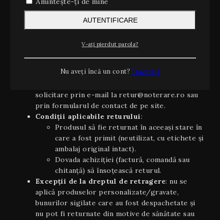
2. Dreptul de retragere (14 zile)
Amintește-ți de mine
Conform OUG 34/2014 și Directivei UE 2011/83/UE
AUTENTIFICARE
privind drepturile consumatorilor, aveți dreptul să vă
retrageți din contract, fără a invoca un motiv, în
termen de 14 zile calendaristice de la data primirii
V-ați pierdut parola?
produsului.
Nu aveți încă un cont?
Înscrieți
Cum exercitați dreptul de retragere
:
trimiteți, înainte de împlinirea celor 14 zile, o
solicitare prin e-mail la retur@noterare.ro sau
prin formularul de contact de pe site.
Condiţii aplicabile returului
:
Produsul să fie returnat în aceeaşi stare în
care a fost primit (neutilizat, cu etichete și
ambalaj original intact).
Dovada achiziției (factură, comandă sau
chitanță) să însoțească returul.
Excepții de la dreptul de retragere
: nu se
aplică produselor personalizate/gravate,
bunurilor sigilate care au fost despachetate și
nu pot fi returnate din motive de sănătate sau