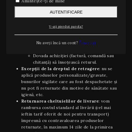
Amintește-ți de mine
Cum exercitați dreptul de retragere
:
trimiteți, înainte de împlinirea celor 14 zile, o
AUTENTIFICARE
solicitare prin e-mail la retur@noterare.ro sau
prin formularul de contact de pe site.
V-ați pierdut parola?
Condiţii aplicabile returului
:
Produsul să fie returnat în aceeaşi stare în
care a fost primit (neutilizat, cu etichete și
Nu aveți încă un cont?
Înscrieți
ambalaj original intact).
Dovada achiziției (factură, comandă sau
chitanță) să însoțească returul.
Excepții de la dreptul de retragere
: nu se
aplică produselor personalizate/gravate,
bunurilor sigilate care au fost despachetate și
nu pot fi returnate din motive de sănătate sau
igienă, etc.
Returnarea cheltuielilor de livrare
: vom
rambursa costul standard al livrării (cel mai
ieftin tarif oferit de noi pentru transport)
împreună cu contravaloarea produselor
returnate, în maximum 14 zile de la primirea