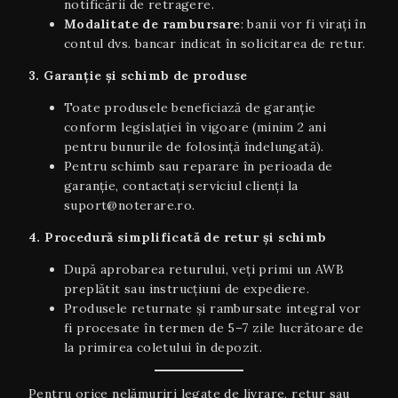
notificării de retragere.
Modalitate de rambursare
: banii vor fi virați în
contul dvs. bancar indicat în solicitarea de retur.
3. Garanție și schimb de produse
Toate produsele beneficiază de garanție
conform legislației în vigoare (minim 2 ani
pentru bunurile de folosință îndelungată).
Pentru schimb sau reparare în perioada de
garanție, contactați serviciul clienți la
suport@noterare.ro.
4. Procedură simplificată de retur și schimb
După aprobarea returului, veți primi un AWB
preplătit sau instrucțiuni de expediere.
Produsele returnate și rambursate integral vor
fi procesate în termen de 5–7 zile lucrătoare de
la primirea coletului în depozit.
Pentru orice nelămuriri legate de livrare, retur sau