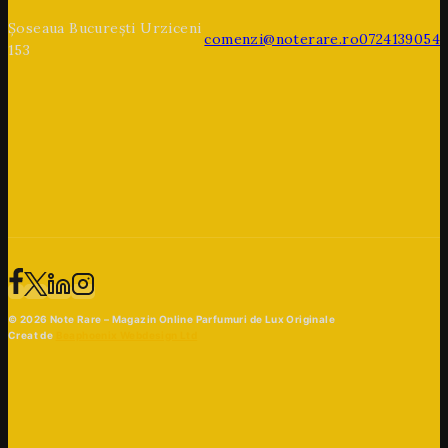
Șoseaua București Urziceni
comenzi@noterare.ro
0724139054
153
© 2026 Note Rare – Magazin Online Parfumuri de Lux Originale
Creat de
Beaphoenix Webdesign Ltd