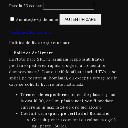
Parolă
*
Necesar
Amintește-ți de mine
AUTENTIFICARE
V-ați pierdut parola?
Politica de livrare și returnare
1. Politica de livrare
La Note Rare SRL ne asumăm responsabilitatea
pentru expedierea rapidă și sigură a comenzilor
dumneavoastră. Toate tarifele afișate includ TVA și se
aplică pe teritoriul României, cu excepția situaţiilor în
care se solicită livrare internaţională.
Termen de expediere
: comenzile plasate până
la ora 16:00, de luni până vineri, vor fi predate
curierului în maxim 24 de ore lucrătoare.
Costuri transport pe teritoriul României
:
Gratuit pentru comenzi cu valoarea egală
sau peste 350 lei.