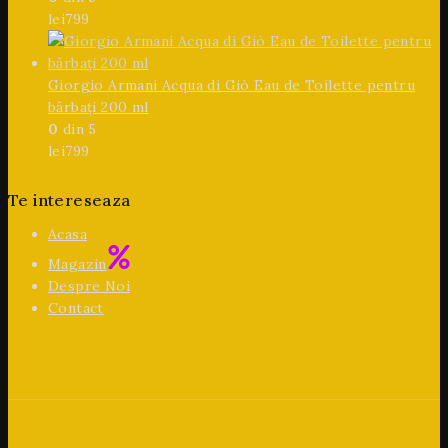
lei
799
Giorgio Armani Acqua di Giò Eau de Toilette pentru
bărbați 200 ml
0
din 5
lei
799
Te intereseaza
Acasa
Magazin
Despre Noi
Contact