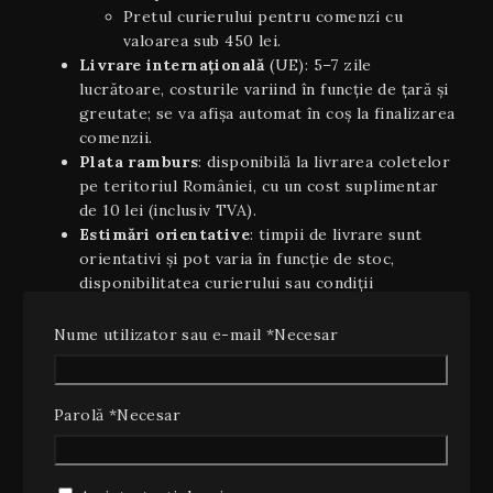
Pretul curierului pentru comenzi cu
valoarea sub 450 lei.
Livrare internaţională
(UE): 5–7 zile
lucrătoare, costurile variind în funcție de țară și
greutate; se va afișa automat în coș la finalizarea
comenzii.
Plata ramburs
: disponibilă la livrarea coletelor
pe teritoriul României, cu un cost suplimentar
de 10 lei (inclusiv TVA).
Estimări orientative
: timpii de livrare sunt
orientativi şi pot varia în funcție de stoc,
disponibilitatea curierului sau condiții
meteo/excepționale.
Nume utilizator sau e-mail
*
Necesar
2. Dreptul de retragere (14 zile)
Conform OUG 34/2014 și Directivei UE 2011/83/UE
privind drepturile consumatorilor, aveți dreptul să vă
Parolă
*
Necesar
retrageți din contract, fără a invoca un motiv, în
termen de 14 zile calendaristice de la data primirii
produsului.