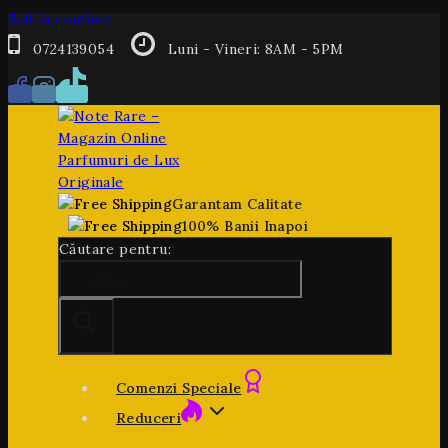
Salt la conținut
0724139054
Luni - Vineri: 8AM - 5PM
Garantam Calitate
100% Banii Inapoi
Căutare pentru:
Comenzi Speciale
Reduceri