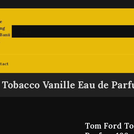
Banii
i
tact
Tobacco Vanille Eau de Par
Tom Ford To