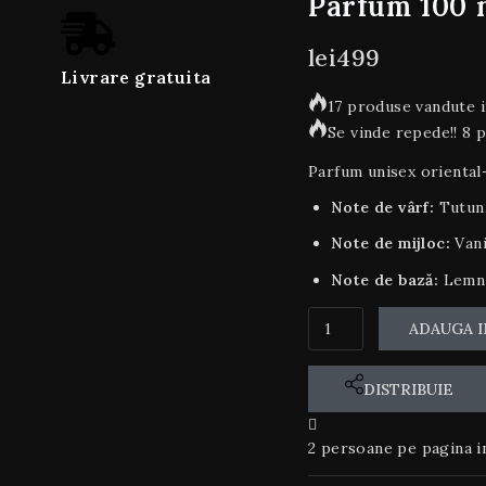
Parfum 100 
lei
499
Livrare gratuita
17 produse vandute i
Se vinde repede!! 8 
Parfum unisex oriental-
Note de vârf:
Tutun
Note de mijloc:
Vani
Note de bază:
Lemn 
ADAUGA I
DISTRIBUIE
2
persoane pe pagina i