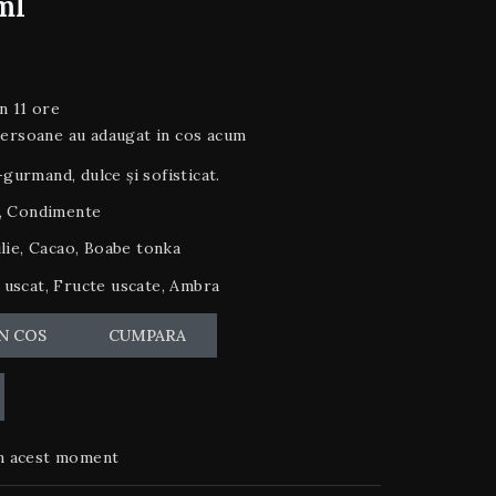
ml
n 11 ore
persoane au adaugat in cos acum
gurmand, dulce și sofisticat.
, Condimente
lie, Cacao, Boabe tonka
uscat, Fructe uscate, Ambra
N COS
CUMPARA
n acest moment