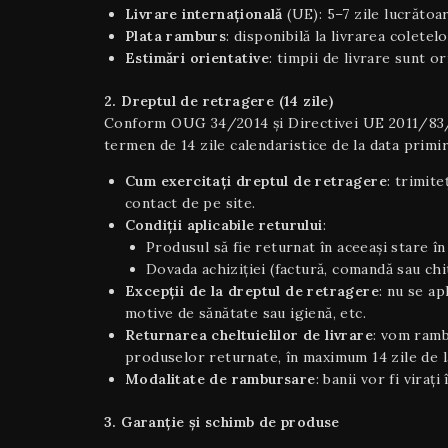
Livrare internaţională
(UE): 5–7 zile lucrătoar
Plata ramburs
: disponibilă la livrarea coletel
Estimări orientative
: timpii de livrare sunt o
2. Dreptul de retragere (14 zile)
Conform OUG 34/2014 și Directivei UE 2011/83/UE 
termen de 14 zile calendaristice de la data primir
Cum exercitați dreptul de retragere
: trimite
contact de pe site.
Condiţii aplicabile returului
:
Produsul să fie returnat în aceeaşi stare în 
Dovada achiziției (factură, comandă sau chi
Excepții de la dreptul de retragere
: nu se a
motive de sănătate sau igienă, etc.
Returnarea cheltuielilor de livrare
: vom ramb
produselor returnate, în maximum 14 zile de la
Modalitate de rambursare
: banii vor fi viraț
3. Garanție și schimb de produse