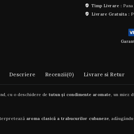
Timp Livrare :
Pana 
Livrare Gratuita :
P
Garant
Descriere
Recenzii(0)
Livrare si Retur
and, cu o deschidere de
tutun și condimente aromate
, un miez 
nterpretează
aroma clasică a trabucurilor cubaneze
, adăugându