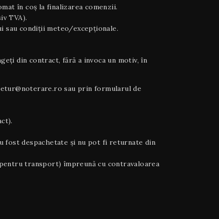
tomat în coș la finalizarea comenzii.
siv TVA).
ului sau condiții meteo/excepționale.
ți din contract, fără a invoca un motiv, în
la retur@noterare.ro sau prin formularul de
ct).
u fost despachetate și nu pot fi returnate din
noi pentru transport) împreună cu contravaloarea