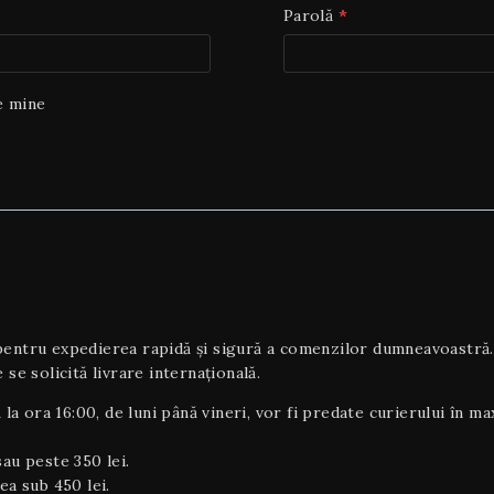
Parolă
*
e mine
tru expedierea rapidă și sigură a comenzilor dumneavoastră. To
 se solicită livrare internaţională.
 la ora 16:00, de luni până vineri, vor fi predate curierului în m
au peste 350 lei.
ea sub 450 lei.