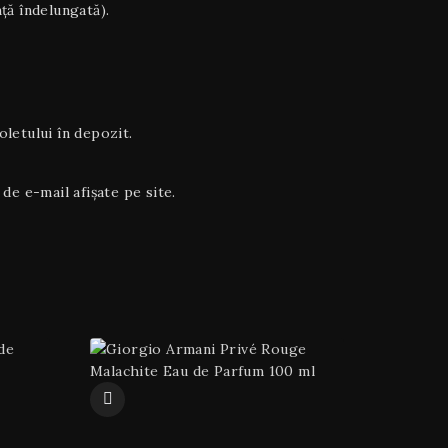
ță îndelungată).
letului în depozit.
de e-mail afișate pe site.