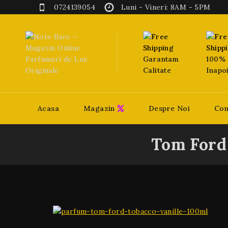
0724139054
Luni - Vineri: 8AM - 5PM
Garantam
100% 
Calitate
Inapo
Acasa
Magazin
Despre Noi
Con
Tom Ford 