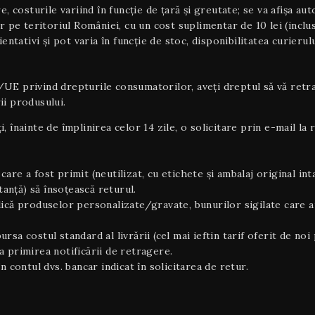
e, costurile variind în funcție de țară și greutate; se va afișa au
or pe teritoriul României, cu un cost suplimentar de 10 lei (inclu
rientativi şi pot varia în funcție de stoc, disponibilitatea curier
privind drepturile consumatorilor, aveți dreptul să vă retrage
ii produsului.
ți, înainte de împlinirea celor 14 zile, o solicitare prin e-mail 
care a fost primit (neutilizat, cu etichete și ambalaj original inta
tanță) să însoțească returul.
plică produselor personalizate/gravate, bunurilor sigilate care a
ursa costul standard al livrării (cel mai ieftin tarif oferit de 
 primirea notificării de retragere.
i în contul dvs. bancar indicat în solicitarea de retur.