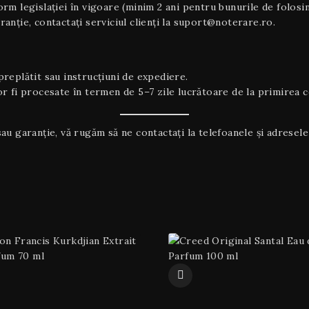
m legislației în vigoare (minim 2 ani pentru bunurile de folosin
nție, contactați serviciul clienți la suport@noterare.ro.
replătit sau instrucțiuni de expediere.
 fi procesate în termen de 5–7 zile lucrătoare de la primirea co
au garanţie, vă rugăm să ne contactați la telefoanele și adresele 