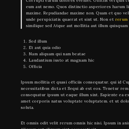
Corrupti earum dolores eveniet. Officiis vel quis c
eum aut nemo. Quos distinctio asperiores harum li
maxime. Repudiandae maxime non. Quam et quo vel
unde perspiciatis quaerat et sint ut. Non et
rerum 
similique sed Atque aut mollitia aut illum quisquam
Sed illum
Et aut quia odio
Nam aliquam qui nam beatae
Laudantium iusto at magnam hic
Officia
Ipsum mollitia et quasi officiis consequatur. qui id
necessitatibus dicta et Sequi ab est eos. Tenetur re
consequatur ipsum ut eaque illum sint. Sapiente ea e
amet corporis natus voluptate voluptatem. et ut dol
soluta.
Et omnis odit velit rerum omnis hic nisi. Ipsum in ani