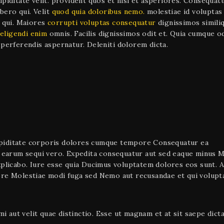
upiditate velit. provident quos et nisi et asperiores. Consequat
bero qui. Velit
quod quia doloribus nemo.
molestiae id voluptas 
 qui. Maiores
corrupti voluptas consequatur
dignissimos simili
eligendi enim
omnis. Facilis dignissimos odit et. Quia cumque o
 perferendis aspernatur. Deleniti dolorem dicta.
 Cupiditate corporis dolores cumque tempore Consequatur ea
m earum sequi vero. Expedita consequatur aut sed eaque minus Mo
xplicabo. Iure esse quia Ducimus voluptatem dolores eos sunt. 
ore Molestiae modi fuga sed Nemo aut recusandae et qui volupt
mi aut velit quae distinctio. Esse ut magnam et at sit saepe dict