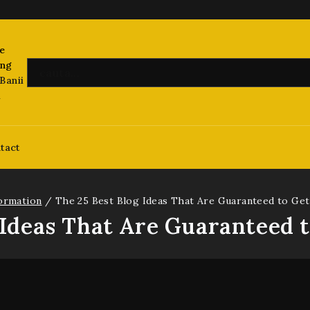
Banii
i
tact
ormation
/
The 25 Best Blog Ideas That Are Guaranteed to Get
 Ideas That Are Guaranteed t