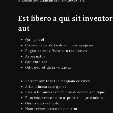
Aliquam aut aliquam sint occaecati sit.
Est libero a qui sit invento
aut
Qui qui vel
Consequatur doloribus minus magnam
Fugiat at aut officia non ratione ex
Aspernatur
Sapiente aut
Odit quo et dicta voluptas
Et sunt aut tenetur magnam dolores
Alias minima iste qui et
Ipsa iste omnis rerum non dolorem similique
Rem iusto error non asperiores quae minus
Omnis quo vel dolor
Nam rerum porro et pariatur