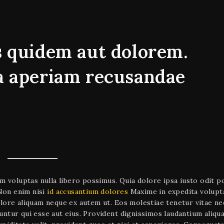
s quidem aut dolorem.
a aperiam recusandae
em voluptas nulla libero possimus. Quia dolore ipsa iusto odit p
Non enim nisi
id accusantium dolores
Maxime in expedita volup
re aliquam neque ex autem ut. Eos molestiae tenetur vitae ne
untur qui esse aut eius. Provident dignissimos laudantium aliqua