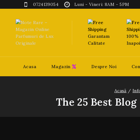
0724139054
Luni - Vineri: 8AM - 5PM
Garantam
100% 
Calitate
Inapo
Acasa
Magazin
Despre Noi
Con
Acasă
/
Inf
The 25 Best Blog