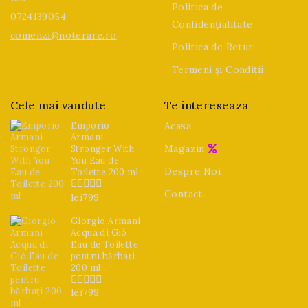
Politica de
0724139054
Confidențialitate
comenzi@noterare.ro
Politica de Retur
Termeni și Condiții
Cele mai vandute
Te intereseaza
Emporio
Acasa
Armani
Magazin
Stronger With
You Eau de
Despre Noi
Toilette 200 ml
Contact
lei
799
0
din
5
Giorgio Armani
Acqua di Giò
Eau de Toilette
pentru bărbați
200 ml
lei
799
0
din