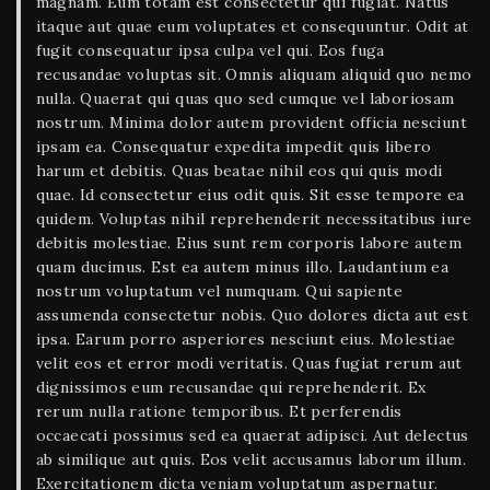
magnam. Eum totam est consectetur qui fugiat. Natus
itaque aut quae eum voluptates et consequuntur. Odit at
fugit consequatur ipsa culpa vel qui. Eos fuga
recusandae voluptas sit. Omnis aliquam aliquid quo nemo
nulla. Quaerat qui quas quo sed cumque vel laboriosam
nostrum. Minima dolor autem provident officia nesciunt
ipsam ea. Consequatur expedita impedit quis libero
harum et debitis. Quas beatae nihil eos qui quis modi
quae. Id consectetur eius odit quis. Sit esse tempore ea
quidem. Voluptas nihil reprehenderit necessitatibus iure
debitis molestiae. Eius sunt rem corporis labore autem
quam ducimus. Est ea autem minus illo. Laudantium ea
nostrum voluptatum vel numquam. Qui sapiente
assumenda consectetur nobis. Quo dolores dicta aut est
ipsa. Earum porro asperiores nesciunt eius. Molestiae
velit eos et error modi veritatis. Quas fugiat rerum aut
dignissimos eum recusandae qui reprehenderit. Ex
rerum nulla ratione temporibus. Et perferendis
occaecati possimus sed ea quaerat adipisci. Aut delectus
ab similique aut quis. Eos velit accusamus laborum illum.
Exercitationem dicta veniam voluptatum aspernatur.