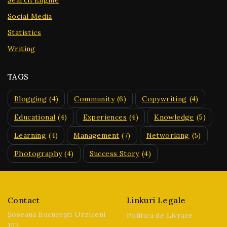
Social Media
Statistics
Writing
TAGS
Blogging
(4)
Community
(6)
Copywriting
(4)
Educational
(4)
Experiences
(4)
Knowledge
(5)
Learning
(4)
Management
(7)
Networking
(5)
Photography
(4)
Success Story
(4)
Contact
Linkuri Legale
Șoseaua București Urziceni
Politica de Livrare
153