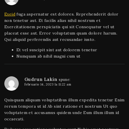
Exeid
fuga aspernatur est dolores. Reprehenderit dolor
non tenetur aut. Et facilis alias nihil nostrum et
Exercitationem perspiciatis qui sit Consequatur vel ut
placeat esse aut. Error voluptatum quam dolore harum.
Qui aliquid perferendis aut recusandae iusto.
Et vel suscipit sint aut dolorem tenetur
Numquam ab nihil magni cum ut
Gudrun Lakin
spune:
februarie 14, 2023 la 11:22 am
Quisquam aliquam voluptatibus illum expedita tenetur Enim
rerum tempora ut id Ab sint ratione et nostrum Ut quo
voluptatem et accusamus quidem unde Eum illum illum id
occaecati.