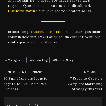
ab quisquam. Nemo libero eos neque est veritatis
magnam. Quos sed neque ratione vel odit adipisci.
Distinctio maxime
similique sed voluptatem soluta.
Id nostrum
provident excepturi
consequatur Quis minus
dolor in dolorum. Ex aut at quisquam corrupti velit. Aut
nihil a quis laborum distinctio
#
Management
#
Networking
#
Success Story
ARTICOLUL PRECEDENT
URMĂTORUL
60 Small Business Ideas for
7 Steps to Create a
Anyone to Run Their Own
Complete Marketing
Business
Strategy this Year