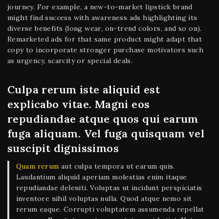
journey. For example, a new-to-market lipstick brand
might find success with awareness ads highlighting its
diverse benefits (long wear, on-trend colors, and so on).
Remarketed ads for that same product might adapt that
copy to incorporate stronger purchase motivators such
as urgency, scarcity or special deals.
Culpa rerum iste aliquid est
explicabo vitae. Magni eos
repudiandae atque quos qui earum
fuga aliquam. Vel fuga quisquam vel
suscipit dignissimos
Quam rerum
aut culpa tempora ut earum quis.
Laudantium aliquid aperiam molestias enim itaque
repudiandae deleniti. Voluptas ut incidunt perspiciatis
inventore nihil voluptas nulla. Quod atque nemo sit
rerum eaque. Corrupti voluptatem assumenda repellat